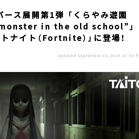
ース展開第1弾 「くらやみ遊園
ster in the old school”」
ナイト（Fortnite）」に登場！
Updated September.10,2024 01:00 