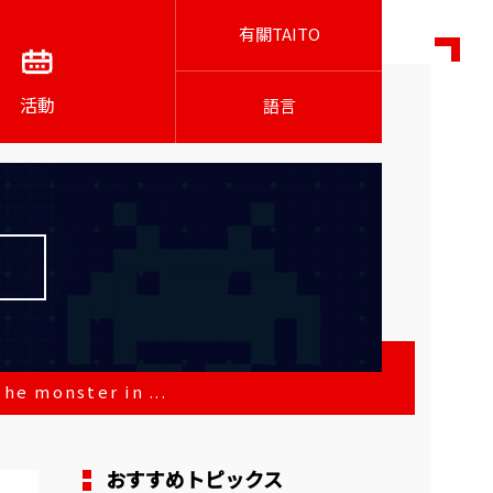
有關TAITO
活動
語言
nster in ...
おすすめトピックス