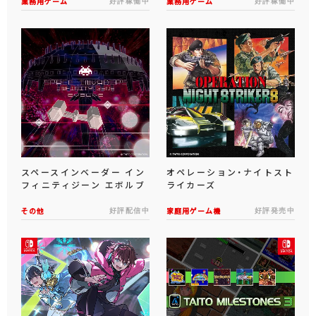
業務用ゲーム
好評稼働中
業務用ゲーム
好評稼働中
東方スペルバブル
バブルボブル
テトテコネクト
スペース
スペースインベーダー イン
オペレーション・ナイトスト
フィニティジーン エボルブ
ライカーズ
その他
好評配信中
家庭用ゲーム機
好評発売中