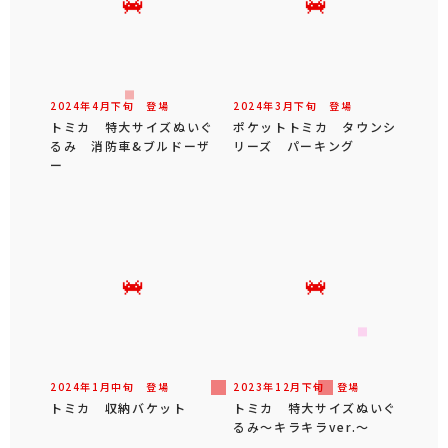
2024年
4
月
下旬
登場
2024年
3
月
下旬
登場
トミカ 特大サイズぬいぐ
ポケットトミカ タウンシ
るみ 消防車&ブルドーザ
リーズ パーキング
ー
2024年
1
月
中旬
登場
2023年
12
月
下旬
登場
トミカ 収納バケット
トミカ 特大サイズぬいぐ
るみ～キラキラver.～