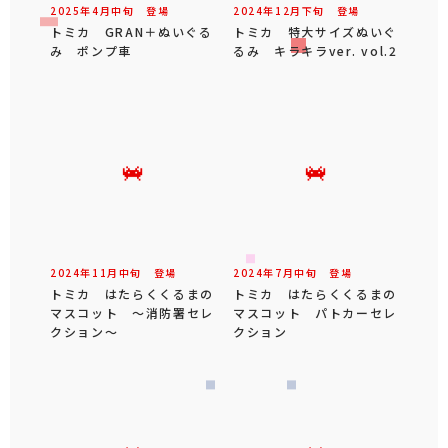
2025年
4
月
中旬
登場
2024年
12
月
下旬
登場
トミカ GRAN＋ぬいぐる
トミカ 特大サイズぬいぐ
み ポンプ車
るみ キラキラver. vol.2
2024年
11
月
中旬
登場
2024年
7
月
中旬
登場
トミカ はたらくくるまの
トミカ はたらくくるまの
マスコット ～消防署セレ
マスコット パトカーセレ
クション～
クション