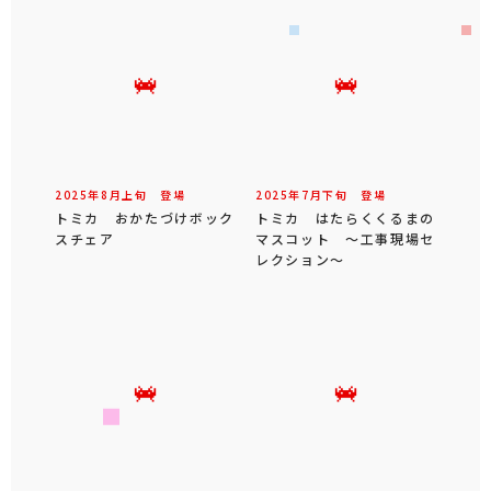
2025年
8
月
上旬
登場
2025年
7
月
下旬
登場
トミカ おかたづけボック
トミカ はたらくくるまの
スチェア
マスコット ～工事現場セ
レクション～