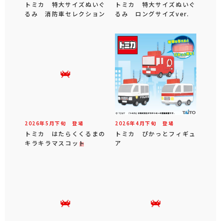
トミカ 特大サイズぬいぐ
トミカ 特大サイズぬいぐ
るみ 消防車セレクション
るみ ロングサイズver.
2026年
5
月
下旬
登場
2026年
4
月
下旬
登場
トミカ はたらくくるまの
トミカ ぴかっとフィギュ
キラキラマスコット
ア