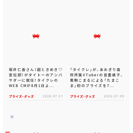
坂井仁香さん（超ときめき♡
「タイクレ」が、あおぎり高
宣伝部）がタイトーのアンバ
校所属VTuberの音霊魂子、
サダーに就任！タイクレの
栗駒こまるによる「たまこ
WEB CMが8月1日よ...
ま」初のプライズを7...
プライズ・グッズ
2026.07.31
プライズ・グッズ
2026.07.09