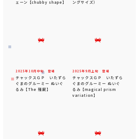
ェーン 【chubby shape】
ングサイズ）
2025年
10
月
中旬
登場
2025年
9
月
上旬
登場
チャックスＧＰ いたずら
チャックスＧＰ いたずら
ぐまのグルーミー ぬいぐ
ぐまのグルーミー ぬいぐ
るみ 【The 殭屍】
るみ 【magical prism
variation】