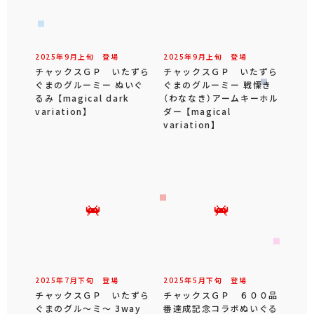
2025年
9
月
上旬
登場
2025年
9
月
上旬
登場
チャックスＧＰ いたずら
チャックスＧＰ いたずら
ぐまのグルーミー ぬいぐ
ぐまのグルーミー 戦慄き
るみ 【magical dark
（わななき）アームキーホル
variation】
ダー 【magical
variation】
2025年
7
月
下旬
登場
2025年
5
月
下旬
登場
チャックスＧＰ いたずら
チャックスＧＰ ６００品
ぐまのグル～ミ～ 3way
番達成記念コラボぬいぐる