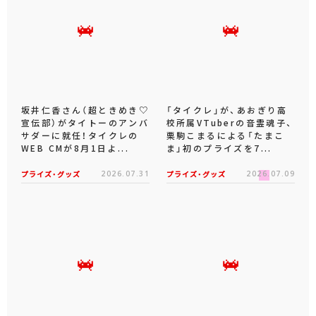
坂井仁香さん（超ときめき♡
「タイクレ」が、あおぎり高
宣伝部）がタイトーのアンバ
校所属VTuberの音霊魂子、
サダーに就任！タイクレの
栗駒こまるによる「たまこ
WEB CMが8月1日よ...
ま」初のプライズを7...
プライズ・グッズ
2026.07.31
プライズ・グッズ
2026.07.09