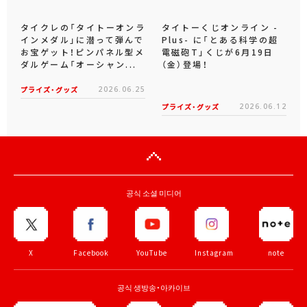
タイクレの「タイトーオンラ
タイトーくじオンライン -
インメダル」に潜って弾んで
Plus- に「とある科学の超
お宝ゲット！ピンパネル型メ
電磁砲T」くじが6月19日
ダルゲーム「オーシャン...
（金）登場！
プライズ・グッズ
2026.06.25
プライズ・グッズ
2026.06.12
공식 소셜 미디어
X
Facebook
YouTube
Instagram
note
공식 생방송・아카이브