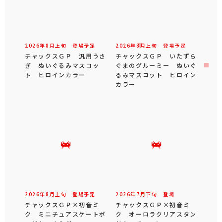
2026年
8
月
上旬
登場予定
2026年
8
月
上旬
登場予定
チャックスＧＰ 汎用うさ
チャックスＧＰ いたずら
ぎ ぬいぐるみマスコッ
ぐまのグルーミー ぬいぐ
ト ヒロインカラー
るみマスコット ヒロイン
カラー
2026年
8
月
上旬
登場予定
2026年
7
月
下旬
登場
チャックスＧＰ×初音ミ
チャックスＧＰ×初音ミ
ク ミニチュアスケートボ
ク オーロラクリアスタン