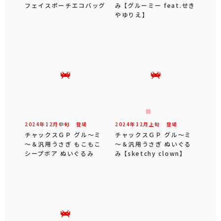
フェイスポーチエコバッグ
み 【グルーミー feat.せき
やゆりえ】
2024年
12
月
中旬
登場
2024年
12
月
上旬
登場
チャックスＧＰ グル～ミ
チャックスＧＰ グル～ミ
～＆汎用うさぎ もこもこ
～＆汎用うさぎ ぬいぐる
シープボア ぬいぐるみ
み 【sketchy clown】