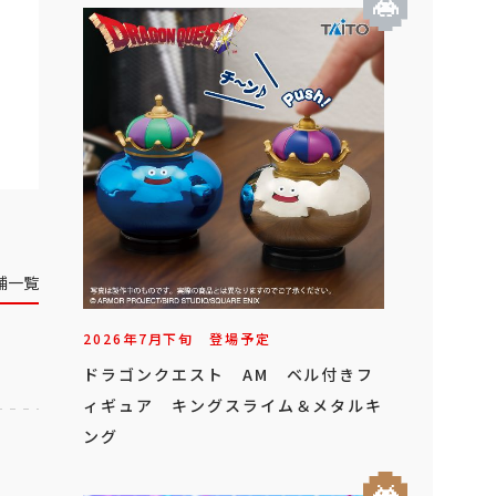
舗一覧
2026年
7
月
下旬
登場予定
ドラゴンクエスト AM ベル付きフ
ィギュア キングスライム＆メタルキ
ング