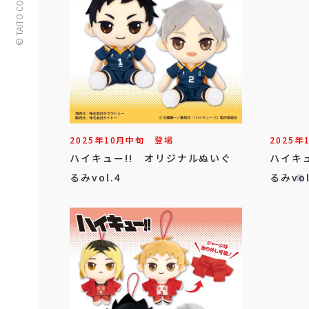
© TAITO CORPORATION
2025年
10
月
中旬
登場
2025年
ハイキュー!! オリジナルぬいぐ
ハイキ
るみvol.4
るみvol