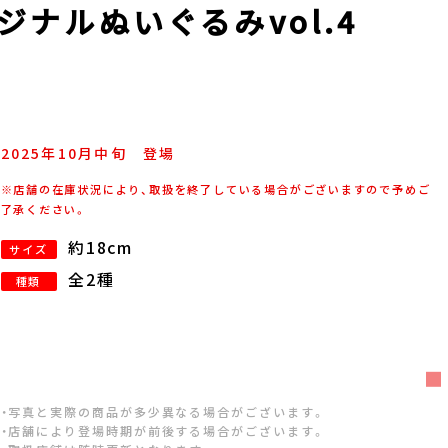
ジナルぬいぐるみvol.4
2025年
10
月
中旬
登場
※店舗の在庫状況により、取扱を終了している場合がございますので予めご
了承ください。
約18cm
サイズ
全2種
種類
・写真と実際の商品が多少異なる場合がございます。
・店舗により登場時期が前後する場合がございます。