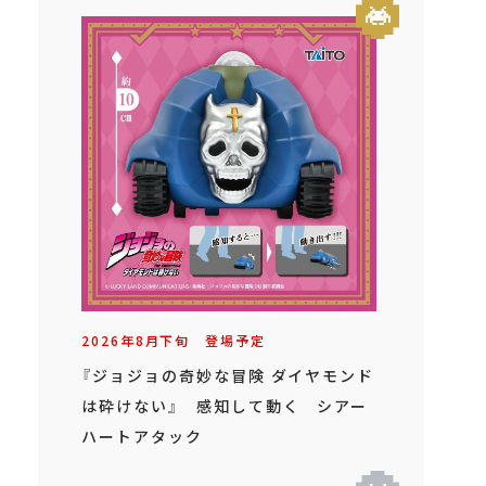
2026年
8
月
下旬
登場予定
『ジョジョの奇妙な冒険 ダイヤモンド
は砕けない』 感知して動く シアー
ハートアタック