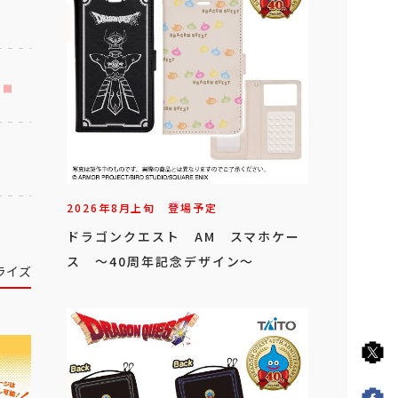
2026年
8
月
上旬
登場予定
ドラゴンクエスト AM スマホケー
ス ～40周年記念デザイン～
ライズ