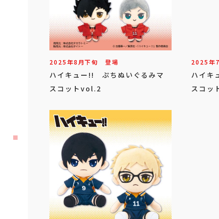
2025年
8
月
下旬
登場
2025年
ハイキュー!! ぷちぬいぐるみマ
ハイキ
スコットvol.2
スコット