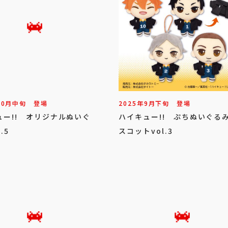
10
月
中旬
登場
2025年
9
月
下旬
登場
ュー!! オリジナルぬいぐ
ハイキュー!! ぷちぬいぐる
.5
スコットvol.3