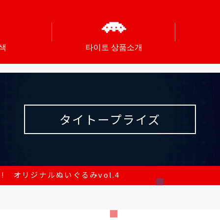
색
타이토 상품소개
タイトープライズ
! オリジナルぬいぐるみvol.4