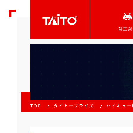
점포검
TOP
タイトープライズ
ハイキュー!