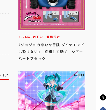
2026年
8
月
下旬
登場予定
『ジョジョの奇妙な冒険 ダイヤモンド
は砕けない』 感知して動く シアー
ハートアタック
ライズ