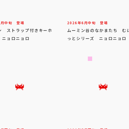
6
月
中旬
登場
2026年
6
月
中旬
登場
ン ストラップ付きキーホ
ムーミン谷のなかまたち む
 ニョロニョロ
っとシリーズ ニョロニョロ