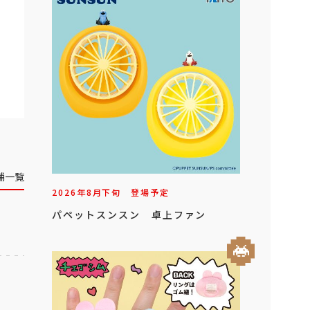
舗一覧
2026年
8
月
下旬
登場予定
パペットスンスン 卓上ファン