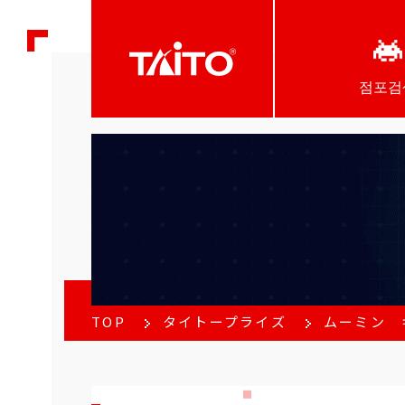
점포검
TOP
タイトープライズ
ムーミン 