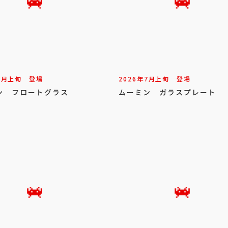
7
月
上旬
登場
2026年
7
月
上旬
登場
ン フロートグラス
ムーミン ガラスプレート