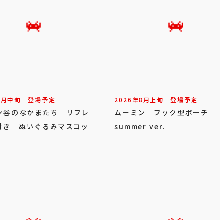
8
月
中旬
登場予定
2026年
8
月
上旬
登場予定
ン谷のなかまたち リフレ
ムーミン ブック型ポーチ
付き ぬいぐるみマスコッ
summer ver.