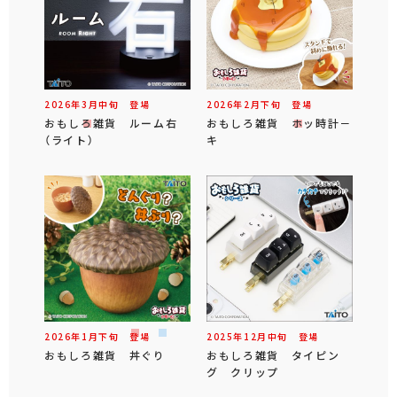
2026年
3
月
中旬
登場
2026年
2
月
下旬
登場
おもしろ雑貨 ルーム右
おもしろ雑貨 ホッ時計－
（ライト）
キ
2026年
1
月
下旬
登場
2025年
12
月
中旬
登場
おもしろ雑貨 丼ぐり
おもしろ雑貨 タイピン
グ クリップ