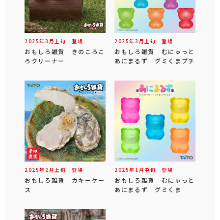
2025年
3
月
上旬
登場
2025年
3
月
上旬
登場
おもしろ雑貨 きのころこ
おもしろ雑貨 むにゅっと
ろクリーナー
あにまるず グミくまプチ
2025年
2
月
上旬
登場
2025年
1
月
中旬
登場
おもしろ雑貨 カキーケー
おもしろ雑貨 むにゅっと
ス
あにまるず グミくま