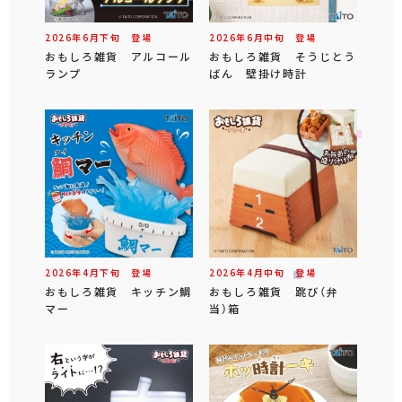
2026年
6
月
下旬
登場
2026年
6
月
中旬
登場
おもしろ雑貨 アルコール
おもしろ雑貨 そうじとう
ランプ
ばん 壁掛け時計
2026年
4
月
下旬
登場
2026年
4
月
中旬
登場
おもしろ雑貨 キッチン鯛
おもしろ雑貨 跳び（弁
マー
当）箱