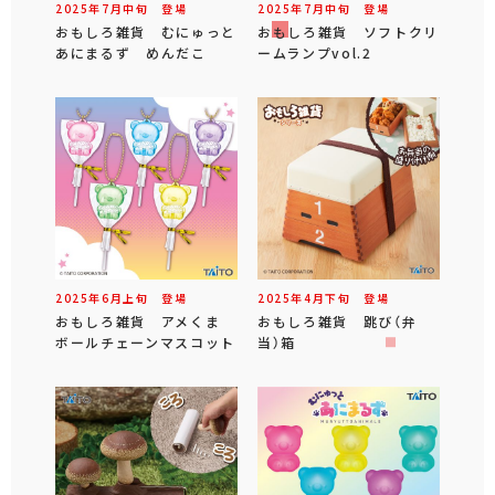
2025年
7
月
中旬
登場
2025年
7
月
中旬
登場
おもしろ雑貨 むにゅっと
おもしろ雑貨 ソフトクリ
あにまるず めんだこ
ームランプvol.2
2025年
6
月
上旬
登場
2025年
4
月
下旬
登場
おもしろ雑貨 アメくま
おもしろ雑貨 跳び（弁
ボールチェーンマスコット
当）箱