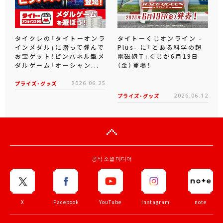
タイクレの「タイトーオンラ
タイトーくじオンライン -
インメダル」に潜って弾んで
Plus- に「とある科学の超
お宝ゲット！ピンパネル型メ
電磁砲T」くじが6月19日
ダルゲーム「オーシャン...
（金）登場！
プライズ・グッズ
2026.06.25
プライズ・グッズ
2026.06.12
공식 소셜 미디어
X
Facebook
YouTube
Instagram
note