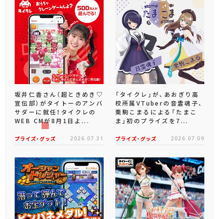
坂井仁香さん（超ときめき♡
「タイクレ」が、あおぎり高
宣伝部）がタイトーのアンバ
校所属VTuberの音霊魂子、
サダーに就任！タイクレの
栗駒こまるによる「たまこ
WEB CMが8月1日よ...
ま」初のプライズを7...
プライズ・グッズ
2026.07.31
プライズ・グッズ
2026.07.09