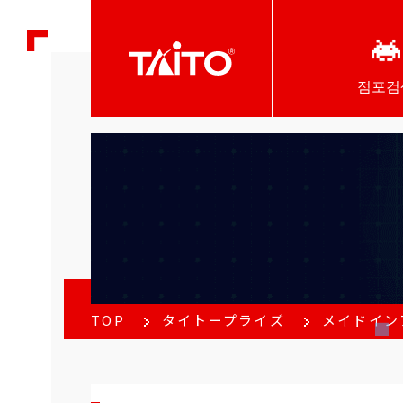
점포검
TOP
タイトープライズ
メイドインアビ