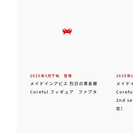
2025年
3
月
下旬
登場
2025年
メイドインアビス 烈日の黄金郷
メイド
Coreful フィギュア ファプタ
Core
2nd s
定）