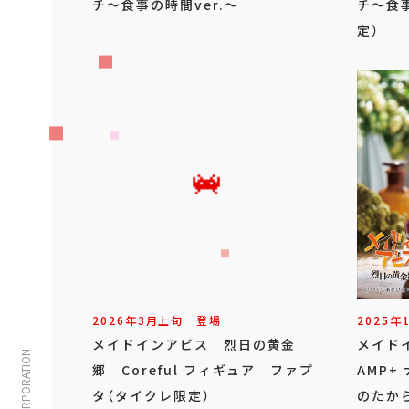
チ～食事の時間ver.～
チ～食事
定）
2026年
3
月
上旬
登場
2025年
メイドインアビス 烈日の黄金
メイド
郷 Coreful フィギュア ファプ
AMP+
タ（タイクレ限定）
のたか