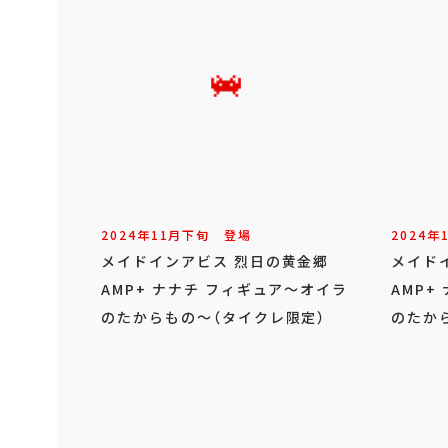
2024年
11
月
下旬
登場
2024年
メイドインアビス 烈日の黄金郷
メイド
AMP+ ナナチ フィギュア～オイラ
AMP+
のたからもの～（タイクレ限定）
のたか