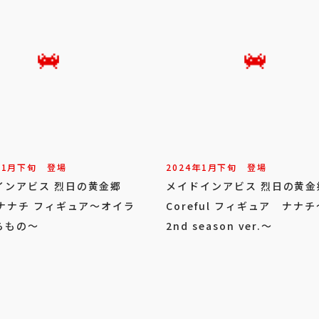
11
月
下旬
登場
2024年
1
月
下旬
登場
インアビス 烈日の黄金郷
メイドインアビス 烈日の黄
 ナナチ フィギュア～オイラ
Coreful フィギュア ナナチ
らもの～
2nd season ver.～