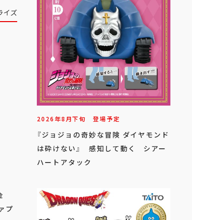
ライズ
2026年
8
月
下旬
登場予定
『ジョジョの奇妙な冒険 ダイヤモンド
は砕けない』 感知して動く シアー
ハートアタック
金
ファプ