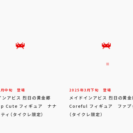
9
月
中旬
登場
2025年
3
月
下旬
登場
インアビス 烈日の黄金郷
メイドインアビス 烈日の黄
top Cute フィギュア ナナ
Coreful フィギュア ファプ
ーティ（タイクレ限定）
（タイクレ限定）