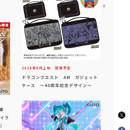
2026年
8
月
上旬
登場予定
ドラゴンクエスト AM ガジェット
ケース ～40周年記念デザイン～
金郷
オイラ
）