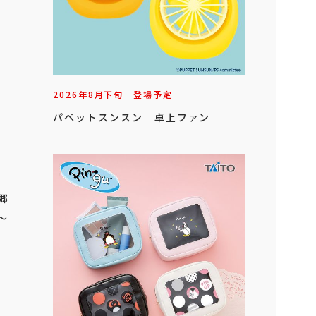
2026年
8
月
下旬
登場予定
パペットスンスン 卓上ファン
金郷
～