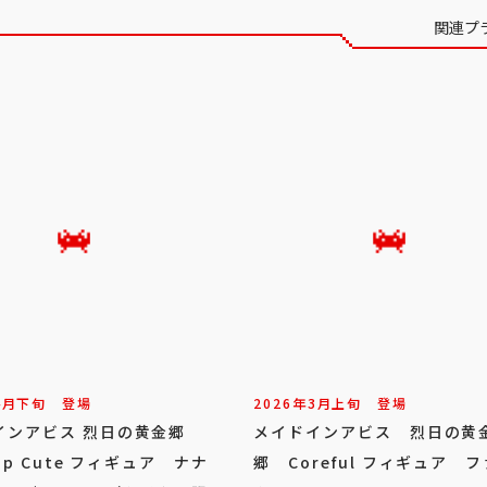
関連プ
4
月
下旬
登場
2026年
3
月
上旬
登場
インアビス 烈日の黄金郷
メイドインアビス 烈日の黄
top Cute フィギュア ナナ
郷 Coreful フィギュア 