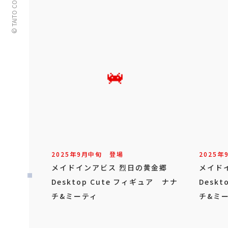
© TAITO CORPORATION
2025年
9
月
中旬
登場
2025年
メイドインアビス 烈日の黄金郷
メイド
Desktop Cute フィギュア ナナ
Desk
チ&ミーティ
チ&ミ