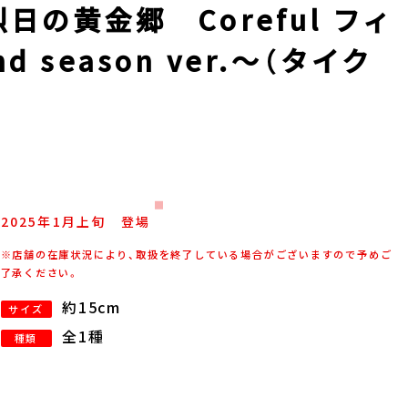
日の黄金郷 Coreful フィ
 season ver.～（タイク
2025年
1
月
上旬
登場
※店舗の在庫状況により、取扱を終了している場合がございますので予めご
了承ください。
約15cm
サイズ
全1種
種類