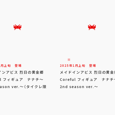
1
月
上旬
登場
2025年
1
月
上旬
登場
インアビス 烈日の黄金郷
メイドインアビス 烈日の黄
ful フィギュア ナナチ～
Coreful フィギュア ナナチ
eason ver.～（タイクレ限
2nd season ver.～