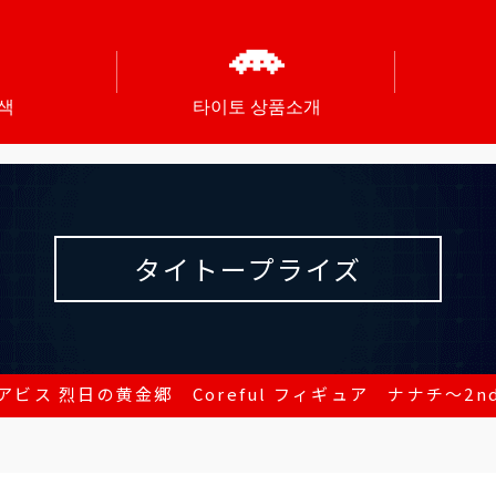
색
타이토 상품소개
タイトープライズ
ス 烈日の黄金郷 Coreful フィギュア ナナチ～2nd sea