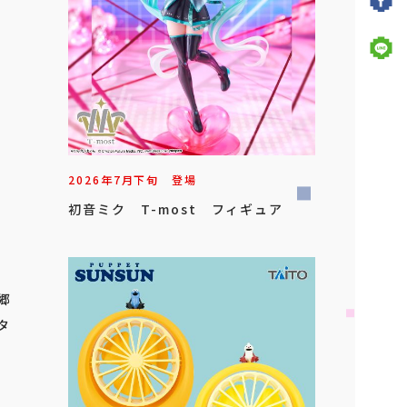
2026年
7
月
下旬
登場
初音ミク T-most フィギュア
金郷
タ