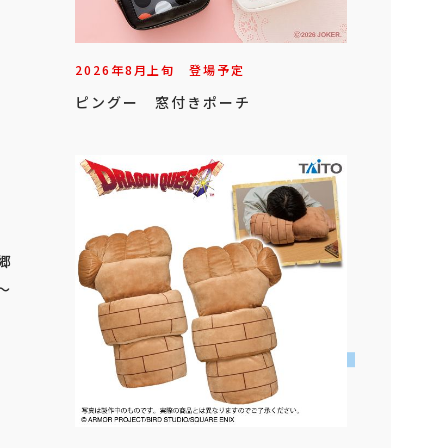
2026年
8
月
上旬
登場予定
ピングー 窓付きポーチ
金郷
～