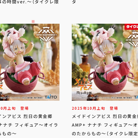
の時間ver.～（タイクレ限
タ
10
月
上旬
登場
2025年
10
月
上旬
登場
インアビス 烈日の黄金郷
メイドインアビス 烈日の黄
 ナナチ フィギュア～オイラ
AMP+ ナナチ フィギュア～
らもの～
のたからもの～（タイクレ限定