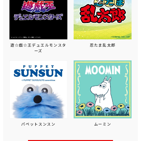
遊☆戯☆王デュエルモンスタ
忍たま乱太郎
ーズ
パペットスンスン
ムーミン