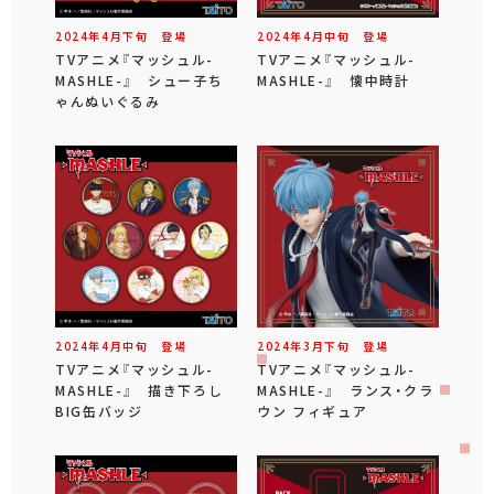
2024年
4
月
下旬
登場
2024年
4
月
中旬
登場
TVアニメ『マッシュル-
TVアニメ『マッシュル-
MASHLE-』 シュー子ち
MASHLE-』 懐中時計
ゃんぬいぐるみ
2024年
4
月
中旬
登場
2024年
3
月
下旬
登場
TVアニメ『マッシュル-
TVアニメ『マッシュル-
MASHLE-』 描き下ろし
MASHLE-』 ランス・クラ
BIG缶バッジ
ウン フィギュア