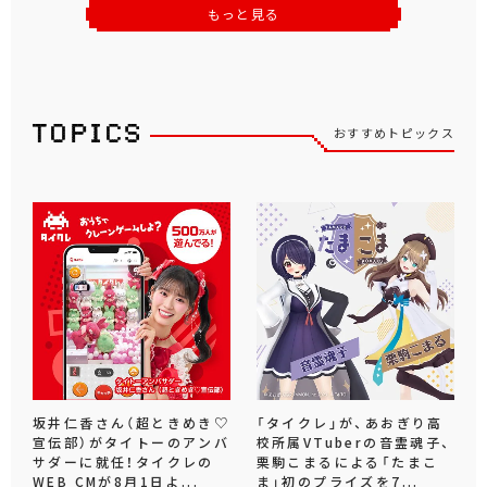
もっと見る
おすすめトピックス
坂井仁香さん（超ときめき♡
「タイクレ」が、あおぎり高
宣伝部）がタイトーのアンバ
校所属VTuberの音霊魂子、
サダーに就任！タイクレの
栗駒こまるによる「たまこ
WEB CMが8月1日よ...
ま」初のプライズを7...