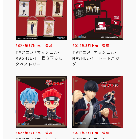
2024年
3
月
中旬
登場
2024年
3
月
上旬
登場
TVアニメ『マッシュル-
TVアニメ『マッシュル-
MASHLE-』 描き下ろし
MASHLE-』 トートバッ
タペストリー
グ
2024年
2
月
下旬
登場
2024年
2
月
下旬
登場