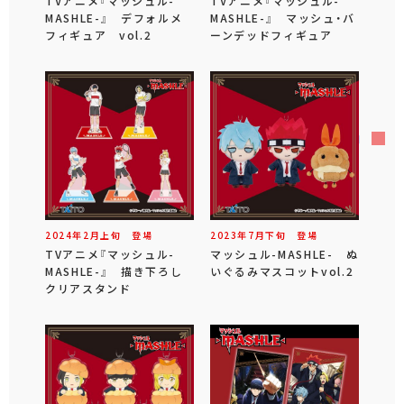
TVアニメ『マッシュル-
TVアニメ『マッシュル-
MASHLE-』 デフォルメ
MASHLE-』 マッシュ・バ
フィギュア vol.2
ーンデッドフィギュア
2024年
2
月
上旬
登場
2023年
7
月
下旬
登場
TVアニメ『マッシュル-
マッシュル-MASHLE- ぬ
MASHLE-』 描き下ろし
いぐるみマスコットvol.2
クリアスタンド