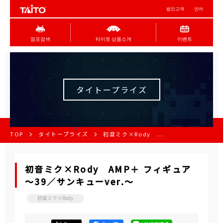
법인고객
언어
점포검색
타이토 상품소개
이벤트
タイトープライズ
TOP
タイトープライズ
初音ミク×Rody ...
初音ミク×Rody AMP＋ フィギュア
～39／サンキューver.～
初音ミク×Rody