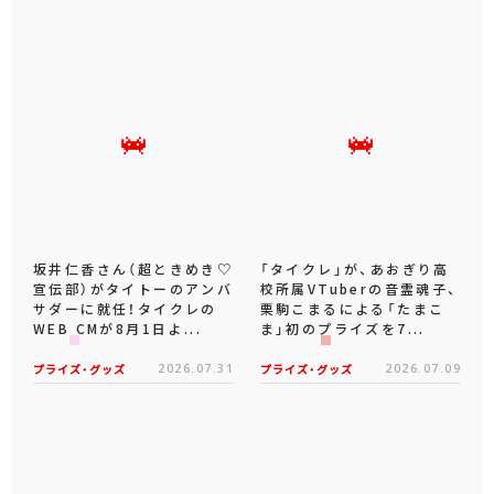
坂井仁香さん（超ときめき♡
「タイクレ」が、あおぎり高
宣伝部）がタイトーのアンバ
校所属VTuberの音霊魂子、
サダーに就任！タイクレの
栗駒こまるによる「たまこ
WEB CMが8月1日よ...
ま」初のプライズを7...
プライズ・グッズ
2026.07.31
プライズ・グッズ
2026.07.09