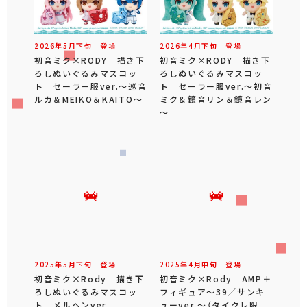
2026年
5
月
下旬
登場
2026年
4
月
下旬
登場
初音ミク×RODY 描き下
初音ミク×RODY 描き下
ろしぬいぐるみマスコッ
ろしぬいぐるみマスコッ
ト セーラー服ver.～巡音
ト セーラー服ver.～初音
ルカ＆MEIKO＆KAITO～
ミク＆鏡音リン＆鏡音レン
～
2025年
5
月
下旬
登場
2025年
4
月
中旬
登場
初音ミク×Rody 描き下
初音ミク×Rody AMP＋
ろしぬいぐるみマスコッ
フィギュア～39／サンキ
ト メルヘンver.
ューver.～（タイクレ限