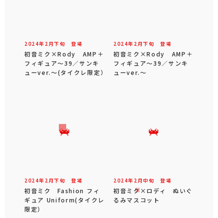
2024年
2
月
下旬
登場
2024年
2
月
下旬
登場
初音ミク×Rody AMP＋
初音ミク×Rody AMP＋
フィギュア～39／サンキ
フィギュア～39／サンキ
ューver.～(タイクレ限定）
ューver.～
2024年
2
月
下旬
登場
2024年
2
月
中旬
登場
初音ミク Fashion フィ
初音ミク×ロディ ぬいぐ
ギュア Uniform(タイクレ
るみマスコット
限定）