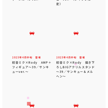
定）
2025年
4
月
中旬
登場
2025年
4
月
中旬
登場
初音ミク×Rody AMP＋
初音ミク×Rody 描き下
フィギュア～39／サンキ
ろしBIGアクリルスタンド
ューver.～
～39／サンキュー＆メル
ヘン～