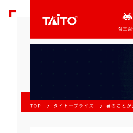
점포검
TOP
タイトープライズ
君のことが