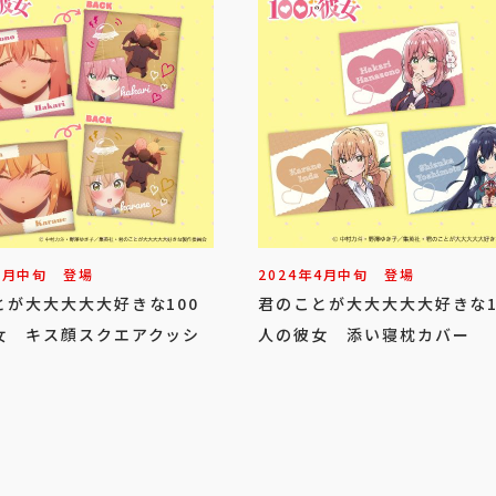
5
月
中旬
登場
2024年
4
月
中旬
登場
とが大大大大大好きな100
君のことが大大大大大好きな1
女 キス顔スクエアクッシ
人の彼女 添い寝枕カバー