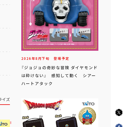
2026年
8
月
下旬
登場予定
『ジョジョの奇妙な冒険 ダイヤモンド
は砕けない』 感知して動く シアー
ハートアタック
ライズ