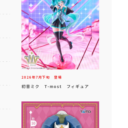
2026年
7
月
下旬
登場
初音ミク T-most フィギュア