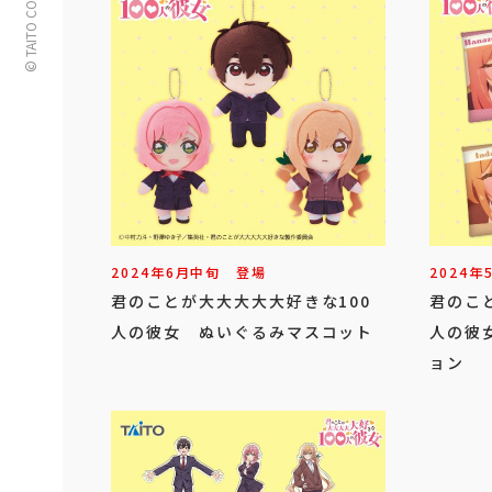
© TAITO CORPORATION
2024年
6
月
中旬
登場
2024年
君のことが大大大大大好きな100
君のこ
人の彼女 ぬいぐるみマスコット
人の彼
ョン