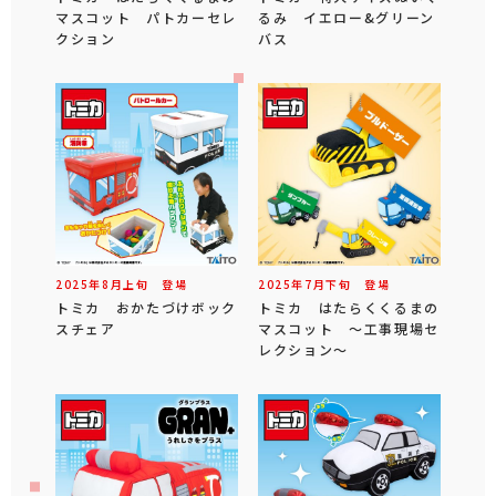
マスコット パトカーセレ
るみ イエロー&グリーン
クション
バス
2025年
8
月
上旬
登場
2025年
7
月
下旬
登場
トミカ おかたづけボック
トミカ はたらくくるまの
スチェア
マスコット ～工事現場セ
レクション～