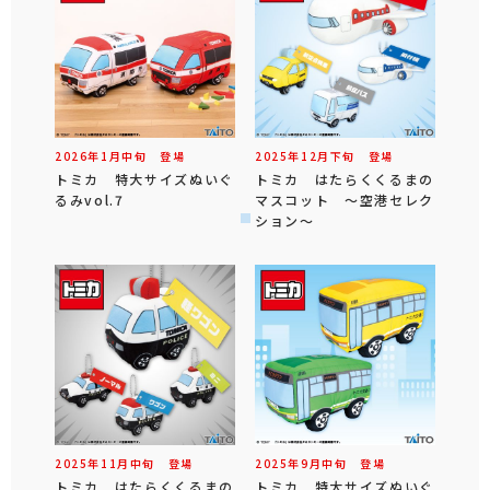
2026年
1
月
中旬
登場
2025年
12
月
下旬
登場
トミカ 特大サイズぬいぐ
トミカ はたらくくるまの
るみvol.7
マスコット ～空港セレク
ション～
2025年
11
月
中旬
登場
2025年
9
月
中旬
登場
トミカ はたらくくるまの
トミカ 特大サイズぬいぐ