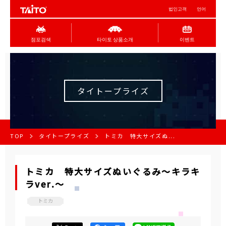
법인고객
언어
점포검색
타이토 상품소개
이벤트
タイトープライズ
TOP
タイトープライズ
トミカ 特大サイズぬ...
トミカ 特大サイズぬいぐるみ～キラキ
ラver.～
トミカ