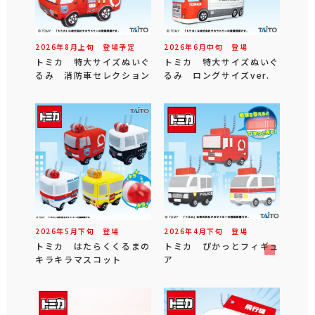
2026年
8
月
上旬
登場予定
2026年
6
月
中旬
登場
トミカ 特大サイズぬいぐ
トミカ 特大サイズぬいぐ
るみ 消防車セレクション
るみ ロングサイズver.
2026年
5
月
下旬
登場
2026年
4
月
下旬
登場
トミカ はたらくくるまの
トミカ ぴかっとフィギュ
キラキラマスコット
ア