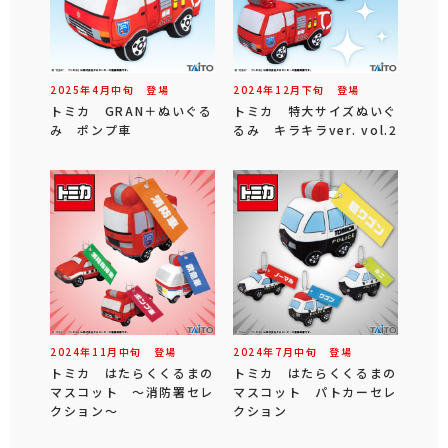
2025年
4
月
中旬
登場
2024年
12
月
下旬
登場
トミカ GRAN＋ぬいぐる
トミカ 特大サイズぬいぐ
み ポンプ車
るみ キラキラver. vol.2
2024年
11
月
中旬
登場
2024年
7
月
中旬
登場
トミカ はたらくくるまの
トミカ はたらくくるまの
マスコット ～消防署セレ
マスコット パトカーセレ
クション～
クション