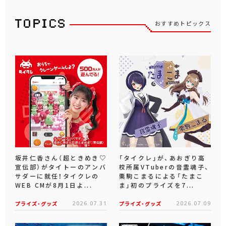
おすすめトピックス
坂井仁香さん（超ときめき♡
「タイクレ」が、あおぎり高
宣伝部）がタイトーのアンバ
校所属VTuberの音霊魂子、
サダーに就任！タイクレの
栗駒こまるによる「たまこ
WEB CMが8月1日よ...
ま」初のプライズを7...
プライズ・グッズ
2026.07.31
プライズ・グッズ
2026.07.09