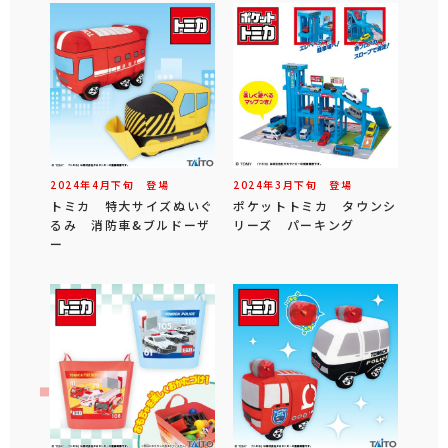
2024年
4
月
下旬
登場
2024年
3
月
下旬
登場
トミカ 特大サイズぬいぐ
ポケットトミカ タウンシ
るみ 消防車&ブルドーザ
リーズ パーキング
ー