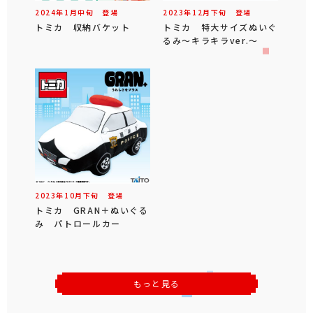
2024年
1
月
中旬
登場
2023年
12
月
下旬
登場
トミカ 収納バケット
トミカ 特大サイズぬいぐ
るみ～キラキラver.～
2023年
10
月
下旬
登場
トミカ GRAN＋ぬいぐる
み パトロールカー
もっと見る