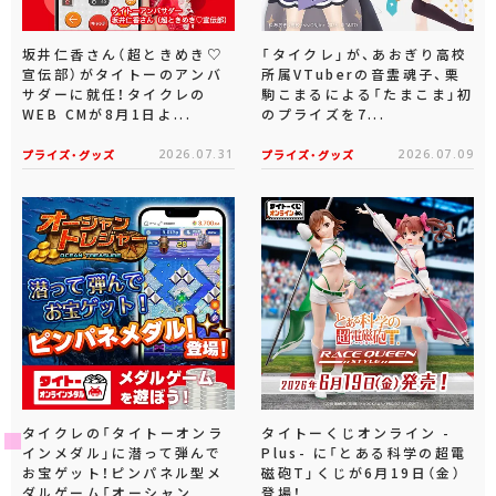
坂井仁香さん（超ときめき♡
「タイクレ」が、あおぎり高校
宣伝部）がタイトーのアンバ
所属VTuberの音霊魂子、栗
サダーに就任！タイクレの
駒こまるによる「たまこま」初
WEB CMが8月1日よ...
のプライズを7...
プライズ・グッズ
2026.07.31
プライズ・グッズ
2026.07.09
タイクレの「タイトーオンラ
タイトーくじオンライン -
インメダル」に潜って弾んで
Plus- に「とある科学の超電
お宝ゲット！ピンパネル型メ
磁砲T」くじが6月19日（金）
ダルゲーム「オーシャン...
登場！