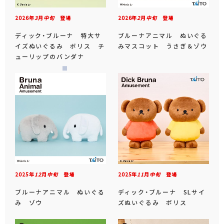
2026年
3
月
中旬
登場
2026年
2
月
中旬
登場
ディック・ブルーナ 特大サ
ブルーナアニマル ぬいぐる
イズぬいぐるみ ボリス チ
みマスコット うさぎ＆ゾウ
ューリップのバンダナ
2025年
12
月
中旬
登場
2025年
11
月
中旬
登場
ブルーナアニマル ぬいぐる
ディック・ブルーナ SLサイ
み ゾウ
ズぬいぐるみ ボリス