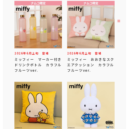
2026年
6
月
上旬
登場
2026年
6
月
上旬
登場
ミッフィー マーカー付き
ミッフィー おおきなスク
ドリンクボトル カラフル
エアクッション カラフル
フルーツver.
フルーツver.