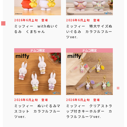
2026年
6
月
上旬
登場
2026年
6
月
上旬
登場
ミッフィー withぬいぐ
ミッフィー 特大サイズぬ
るみ くまちゃん
いぐるみ カラフルフルー
ツver.
2026年
6
月
上旬
登場
2026年
6
月
上旬
登場
ミッフィー ぬいぐるみマ
ミッフィー クリアストラ
スコット カラフルフルー
ップ付きキーホルダー カ
ツver.
ラフルフルーツver.