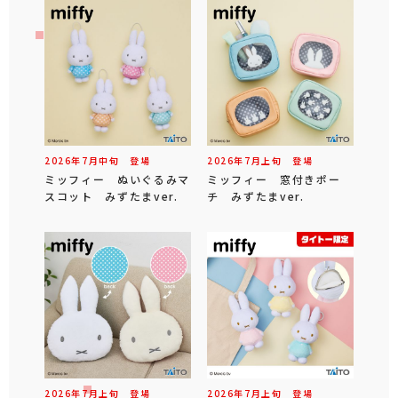
2026年
7
月
中旬
登場
2026年
7
月
上旬
登場
ミッフィー ぬいぐるみマ
ミッフィー 窓付きポー
スコット みずたまver.
チ みずたまver.
2026年
7
月
上旬
登場
2026年
7
月
上旬
登場