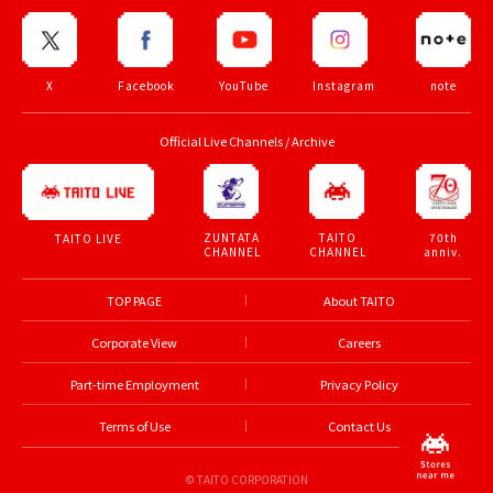
X
Facebook
YouTube
Instagram
note
Official Live Channels / Archive
ZUNTATA
TAITO
70th
TAITO LIVE
CHANNEL
CHANNEL
anniv.
TOP PAGE
About TAITO
Corporate View
Careers
Part-time Employment
Privacy Policy
Terms of Use
Contact Us
© TAITO CORPORATION