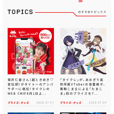
おすすめトピックス
坂井仁香さん（超ときめき♡
「タイクレ」が、あおぎり高
宣伝部）がタイトーのアンバ
校所属VTuberの音霊魂子、
サダーに就任！タイクレの
栗駒こまるによる「たまこ
WEB CMが8月1日よ...
ま」初のプライズを7...
プライズ・グッズ
2026.07.31
プライズ・グッズ
2026.07.09