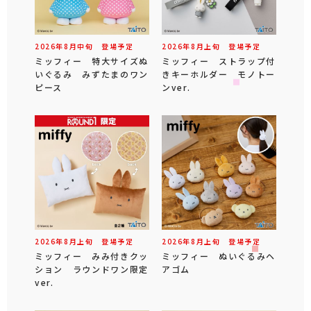
2026年
8
月
中旬
登場予定
2026年
8
月
上旬
登場予定
ミッフィー 特大サイズぬ
ミッフィー ストラップ付
いぐるみ みずたまのワン
きキーホルダー モノトー
ピース
ンver.
2026年
8
月
上旬
登場予定
2026年
8
月
上旬
登場予定
ミッフィー みみ付きクッ
ミッフィー ぬいぐるみヘ
ション ラウンドワン限定
アゴム
ver.