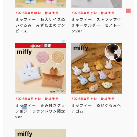
2026年
8
月
中旬
登場予定
2026年
8
月
上旬
登場予定
ミッフィー 特大サイズぬ
ミッフィー ストラップ付
いぐるみ みずたまのワン
きキーホルダー モノトー
ピース
ンver.
2026年
8
月
上旬
登場予定
2026年
8
月
上旬
登場予定
ミッフィー みみ付きクッ
ミッフィー ぬいぐるみヘ
ション ラウンドワン限定
アゴム
ver.