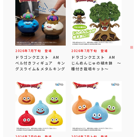
2026年
7
月
下旬
登場
2026年
7
月
下旬
登場
ドラゴンクエスト AM
ドラゴンクエスト AM
ベル付きフィギュア キン
じんめんじゅの植木鉢 ～
グスライム＆メタルキング
種付き栽培キット～
2026年
7
月
中旬
登場
2026年
7
月
上旬
登場