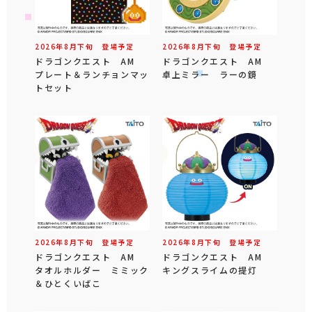
2026年
8
月
下旬
登場予定
2026年
8
月
下旬
登場予定
ドラゴンクエスト AM
ドラゴンクエスト AM
プレート＆ランチョンマッ
卓上ミラー ラーの鏡
トセット
2026年
8
月
下旬
登場予定
2026年
8
月
下旬
登場予定
ドラゴンクエスト AM
ドラゴンクエスト AM
タオルホルダー ミミック
キングスライムの提灯
＆ひとくいばこ