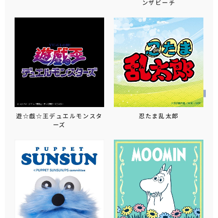
ンザビーチ
遊☆戯☆王デュエルモンスタ
忍たま乱太郎
ーズ