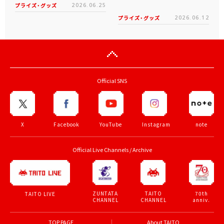
プライズ・グッズ
2026.06.25
プライズ・グッズ
2026.06.12
Official SNS
X
Facebook
YouTube
Instagram
note
Official Live Channels / Archive
ZUNTATA
TAITO
70th
TAITO LIVE
CHANNEL
CHANNEL
anniv.
TOP PAGE
About TAITO