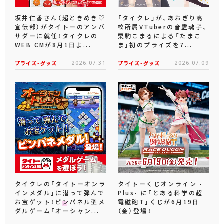
坂井仁香さん（超ときめき♡
「タイクレ」が、あおぎり高
宣伝部）がタイトーのアンバ
校所属VTuberの音霊魂子、
サダーに就任！タイクレの
栗駒こまるによる「たまこ
WEB CMが8月1日よ...
ま」初のプライズを7...
プライズ・グッズ
2026.07.31
プライズ・グッズ
2026.07.09
タイクレの「タイトーオンラ
タイトーくじオンライン -
インメダル」に潜って弾んで
Plus- に「とある科学の超
お宝ゲット！ピンパネル型メ
電磁砲T」くじが6月19日
ダルゲーム「オーシャン...
（金）登場！