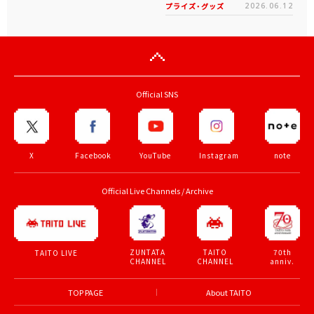
プライズ・グッズ
2026.06.12
Official SNS
X
Facebook
YouTube
Instagram
note
Official Live Channels / Archive
ZUNTATA
TAITO
70th
TAITO LIVE
CHANNEL
CHANNEL
anniv.
TOP PAGE
About TAITO