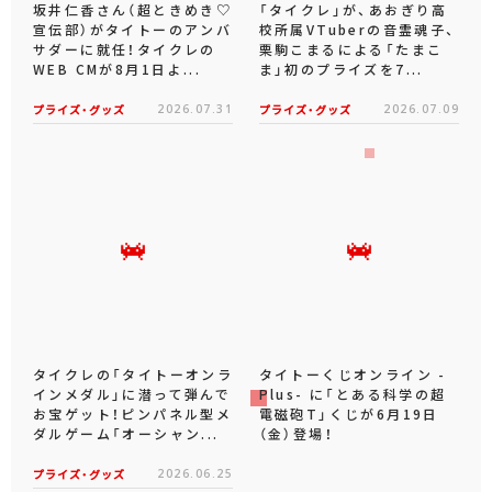
坂井仁香さん（超ときめき♡
「タイクレ」が、あおぎり高
宣伝部）がタイトーのアンバ
校所属VTuberの音霊魂子、
サダーに就任！タイクレの
栗駒こまるによる「たまこ
WEB CMが8月1日よ...
ま」初のプライズを7...
プライズ・グッズ
2026.07.31
プライズ・グッズ
2026.07.09
タイクレの「タイトーオンラ
タイトーくじオンライン -
インメダル」に潜って弾んで
Plus- に「とある科学の超
お宝ゲット！ピンパネル型メ
電磁砲T」くじが6月19日
ダルゲーム「オーシャン...
（金）登場！
プライズ・グッズ
2026.06.25