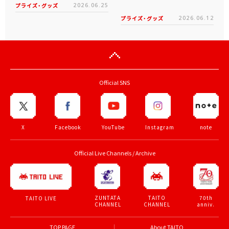
プライズ・グッズ
2026.06.25
プライズ・グッズ
2026.06.12
Official SNS
X
Facebook
YouTube
Instagram
note
Official Live Channels / Archive
ZUNTATA
TAITO
70th
TAITO LIVE
CHANNEL
CHANNEL
anniv.
TOP PAGE
About TAITO