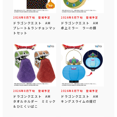
2026年
8
月
下旬
登場予定
2026年
8
月
下旬
登場予定
ドラゴンクエスト AM
ドラゴンクエスト AM
プレート＆ランチョンマッ
卓上ミラー ラーの鏡
トセット
2026年
8
月
下旬
登場予定
2026年
8
月
下旬
登場予定
ドラゴンクエスト AM
ドラゴンクエスト AM
タオルホルダー ミミック
キングスライムの提灯
＆ひとくいばこ