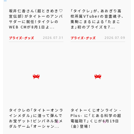
坂井仁香さん（超ときめき♡
「タイクレ」が、あおぎり高
宣伝部）がタイトーのアンバ
校所属VTuberの音霊魂子、
サダーに就任！タイクレの
栗駒こまるによる「たまこ
WEB CMが8月1日よ...
ま」初のプライズを7...
プライズ・グッズ
2026.07.31
プライズ・グッズ
2026.07.09
タイクレの「タイトーオンラ
タイトーくじオンライン -
インメダル」に潜って弾んで
Plus- に「とある科学の超
お宝ゲット！ピンパネル型メ
電磁砲T」くじが6月19日
ダルゲーム「オーシャン...
（金）登場！