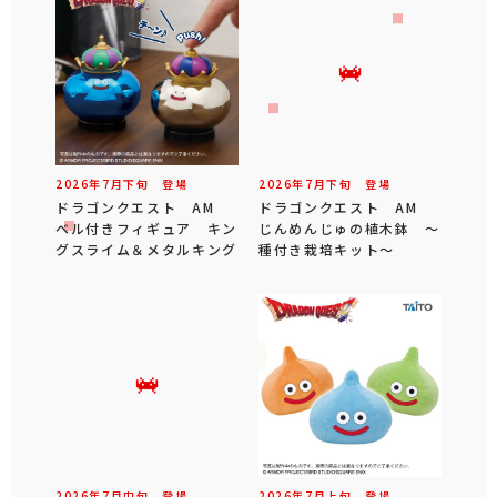
2026年
7
月
下旬
登場
2026年
7
月
下旬
登場
ドラゴンクエスト AM
ドラゴンクエスト AM
ベル付きフィギュア キン
じんめんじゅの植木鉢 ～
グスライム＆メタルキング
種付き栽培キット～
2026年
7
月
中旬
登場
2026年
7
月
上旬
登場