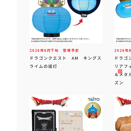
2026年
8
月
下旬
登場予定
2026年
ドラゴンクエスト AM キングス
ドラゴ
ライムの提灯
リアフ
＆メタ
ズン