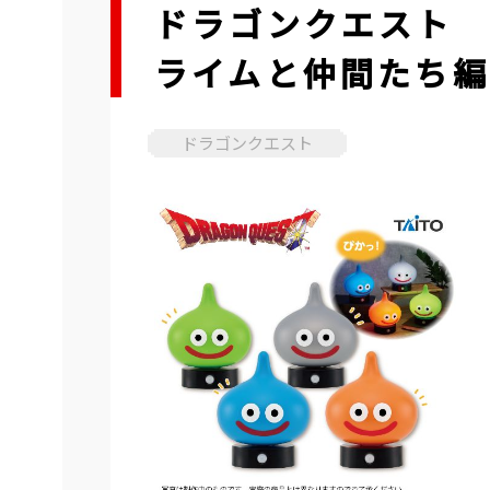
ドラゴンクエスト 
ライムと仲間たち編
ドラゴンクエスト