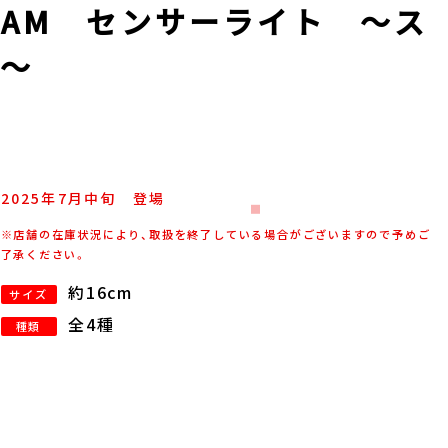
AM センサーライト ～ス
～
2025年
7
月
中旬
登場
※店舗の在庫状況により、取扱を終了している場合がございますので予めご
了承ください。
約16cm
サイズ
全4種
種類