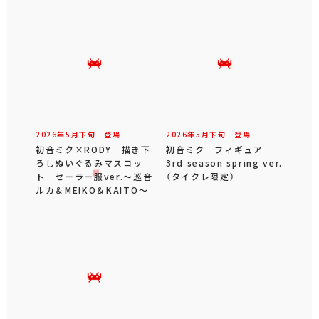
2026年
5
月
下旬
登場
2026年
5
月
下旬
登場
初音ミク×RODY 描き下
初音ミク フィギュア
ろしぬいぐるみマスコッ
3rd season spring ver.
ト セーラー服ver.～巡音
（タイクレ限定）
ルカ＆MEIKO＆KAITO～