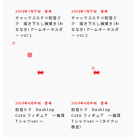
2026年
7
月
下旬
登場
2026年
7
月
下旬
登場
チャックスＧＰ×初音ミ
チャックスＧＰ×初音ミ
ク 描き下ろし戦慄き（わ
ク 描き下ろし戦慄き（わ
ななき）アームキーホルダ
ななき）アームキーホルダ
ー vol.1
ー vol.2
2026年
6
月
中旬
登場
2026年
6
月
中旬
登場
初音ミク Desktop
初音ミク Desktop
Cute フィギュア ～猫耳
Cute フィギュア ～猫耳
Tシャツver.～
Tシャツver.～（タイクレ
限定）