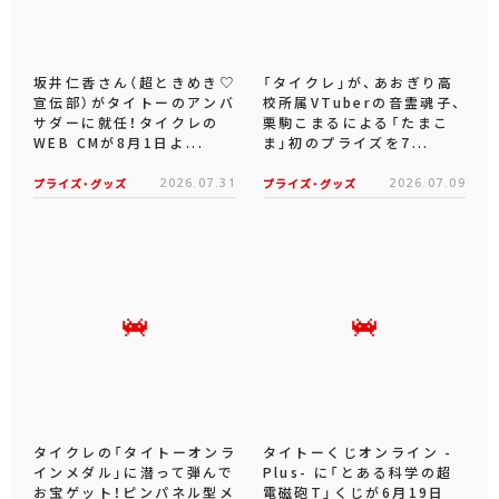
坂井仁香さん（超ときめき♡
「タイクレ」が、あおぎり高
宣伝部）がタイトーのアンバ
校所属VTuberの音霊魂子、
サダーに就任！タイクレの
栗駒こまるによる「たまこ
WEB CMが8月1日よ...
ま」初のプライズを7...
プライズ・グッズ
2026.07.31
プライズ・グッズ
2026.07.09
タイクレの「タイトーオンラ
タイトーくじオンライン -
インメダル」に潜って弾んで
Plus- に「とある科学の超
お宝ゲット！ピンパネル型メ
電磁砲T」くじが6月19日