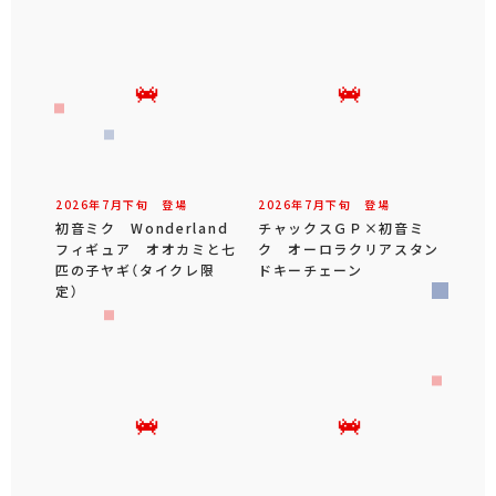
2026年
7
月
下旬
登場
2026年
7
月
下旬
登場
初音ミク Wonderland
チャックスＧＰ×初音ミ
フィギュア オオカミと七
ク オーロラクリアスタン
匹の子ヤギ（タイクレ限
ドキーチェーン
定）