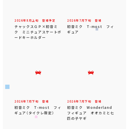
2026年
8
月
上旬
登場予定
2026年
7
月
下旬
登場
チャックスＧＰ×初音ミ
初音ミク T-most フィ
ク ミニチュアスケートボ
ギュア
ードキーホルダー
2026年
7
月
下旬
登場
2026年
7
月
下旬
登場
初音ミク T-most フィ
初音ミク Wonderland
ギュア（タイクレ限定）
フィギュア オオカミと七
匹の子ヤギ