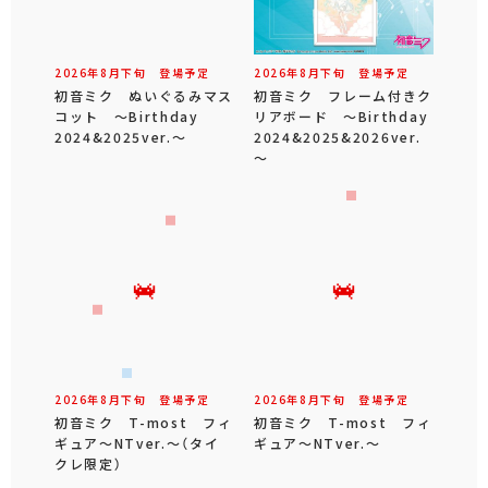
2026年
8
月
下旬
登場予定
2026年
8
月
下旬
登場予定
初音ミク ぬいぐるみマス
初音ミク フレーム付きク
コット ～Birthday
リアボード ～Birthday
2024&2025ver.～
2024&2025&2026ver.
～
2026年
8
月
下旬
登場予定
2026年
8
月
下旬
登場予定
初音ミク T-most フィ
初音ミク T-most フィ
ギュア～NTver.～（タイ
ギュア～NTver.～
クレ限定）