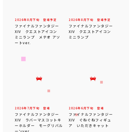
2026年
8
月
下旬
登場予定
2026年
8
月
下旬
登場予定
ファイナルファンタジー
ファイナルファンタジー
XIV クエストアイコン
XIV クエストアイコン
ミニランプ メテオ アソ
ミニランプ
ートver.
2026年
7
月
下旬
登場
2026年
6
月
下旬
登場
ファイナルファンタジー
ファイナルファンタジー
XIV ラバーマスコットキ
XIV ぐねぐねフィギュ
ーホルダー モーグリバル
ア いただきキャット
ーンver.