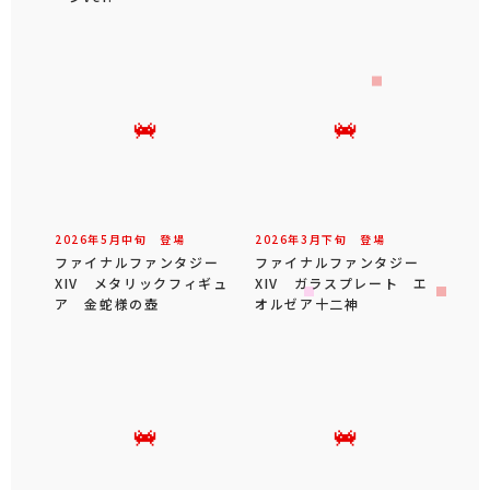
2026年
5
月
中旬
登場
2026年
3
月
下旬
登場
ファイナルファンタジー
ファイナルファンタジー
XIV メタリックフィギュ
XIV ガラスプレート エ
ア 金蛇様の壺
オルゼア十二神