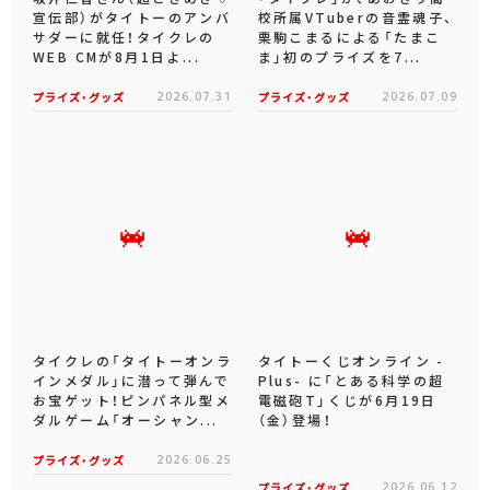
宣伝部）がタイトーのアンバ
校所属VTuberの音霊魂子、
サダーに就任！タイクレの
栗駒こまるによる「たまこ
WEB CMが8月1日よ...
ま」初のプライズを7...
プライズ・グッズ
2026.07.31
プライズ・グッズ
2026.07.09
タイクレの「タイトーオンラ
タイトーくじオンライン -
インメダル」に潜って弾んで
Plus- に「とある科学の超
お宝ゲット！ピンパネル型メ
電磁砲T」くじが6月19日
ダルゲーム「オーシャン...
（金）登場！
プライズ・グッズ
2026.06.25
プライズ・グッズ
2026.06.12