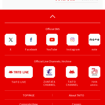
Official SNS
X
Facebook
YouTube
Instagram
note
Official Live Channels / Archive
ZUNTATA
TAITO
70th
TAITO LIVE
CHANNEL
CHANNEL
anniv.
TOP PAGE
About TAITO
Corporate View
Careers