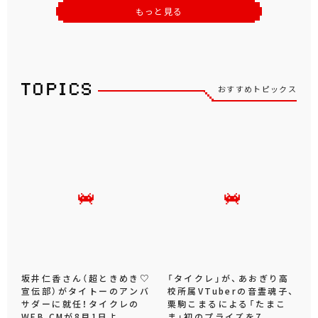
もっと見る
おすすめトピックス
坂井仁香さん（超ときめき♡
「タイクレ」が、あおぎり高
宣伝部）がタイトーのアンバ
校所属VTuberの音霊魂子、
サダーに就任！タイクレの
栗駒こまるによる「たまこ
WEB CMが8月1日よ...
ま」初のプライズを7...