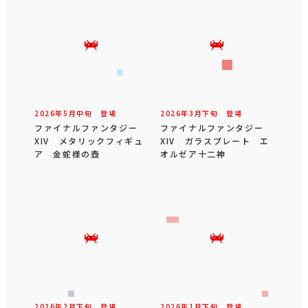
2026年
5
月
中旬
登場
2026年
3
月
下旬
登場
ファイナルファンタジー
ファイナルファンタジー
XIV メタリックフィギュ
XIV ガラスプレート エ
ア 金蛇様の壺
オルゼア十二神
2026年
2
月
下旬
登場
2026年
1
月
下旬
登場