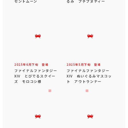
セントムーン
るみ プチプヌティー
2025年
6
月
下旬
登場
2025年
5
月
下旬
登場
ファイナルファンタジー
ファイナルファンタジー
XIV とびでるスクイー
XIV ぬいぐるみマスコッ
ズ モロコシ様
ト アウトランナー