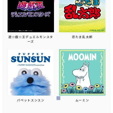
遊☆戯☆王デュエルモンスタ
忍たま乱太郎
ーズ
パペットスンスン
ムーミン