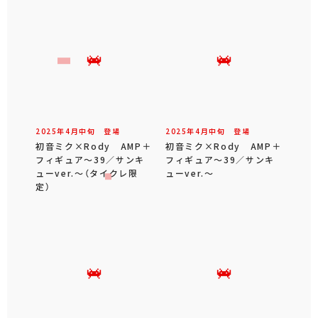
2025年
4
月
中旬
登場
2025年
4
月
中旬
登場
初音ミク×Rody AMP＋
初音ミク×Rody AMP＋
フィギュア～39／サンキ
フィギュア～39／サンキ
ューver.～（タイクレ限
ューver.～
定）