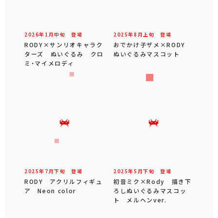
2026年
1
月
中旬
登場
2025年
8
月
上旬
登場
RODY×サンリオキャラク
おでかけ子ザメ×RODY
ターズ ぬいぐるみ クロ
ぬいぐるみマスコット
ミ・マイメロディ
2025年
7
月
下旬
登場
2025年
5
月
下旬
登場
RODY アクリルフィギュ
初音ミク×Rody 描き下
ア Neon color
ろしぬいぐるみマスコッ
ト メルヘンver.