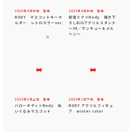
2025年
4
月
中旬
登場
2025年
4
月
中旬
登場
RODY マスコットキーホ
初音ミク×Rody 描き下
ルダー レトロカラーver.
ろしBIGアクリルスタンド
～39／サンキュー＆メル
ヘン～
2025年
3
月
上旬
登場
2025年
1
月
下旬
登場
ハローキティ×Rody ぬ
RODY アクリルフィギュ
いぐるみマスコット
ア winter color