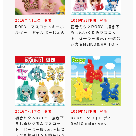
2026年
7
月
上旬
登場
2026年
5
月
下旬
登場
RODY マスコットキーホ
初音ミク×RODY 描き下
ルダー ギャルばーじょん
ろしぬいぐるみマスコッ
ト セーラー服ver.～巡音
ルカ＆MEIKO＆KAITO～
2026年
4
月
下旬
登場
2026年
4
月
下旬
登場
初音ミク×RODY 描き下
RODY ソフトロディ
ろしぬいぐるみマスコッ
BASIC color ver.
ト セーラー服ver.～初音
ミク＆鏡音リン＆鏡音レン