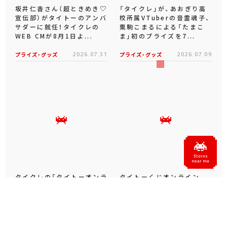
坂井仁香さん（超ときめき♡
「タイクレ」が、あおぎり高
宣伝部）がタイトーのアンバ
校所属VTuberの音霊魂子、
サダーに就任！タイクレの
栗駒こまるによる「たまこ
WEB CMが8月1日よ...
ま」初のプライズを7...
プライズ・グッズ
2026.07.31
プライズ・グッズ
2026.07.09
タイクレの「タイトーオンラ
タイトーくじオンライン -
インメダル」に潜って弾んで
Plus- に「とある科学の超
お宝ゲット！ピンパネル型メ
電磁砲T」くじが6月19日
ダルゲーム「オーシャン...
（金）登場！
プライズ・グッズ
2026.06.25