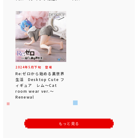
2024年
5
月
下旬
登場
Re:ゼロから始める異世界
生活 Desktop Cute フ
ィギュア レム～Cat
room wear ver.～
Renewal
もっと見る