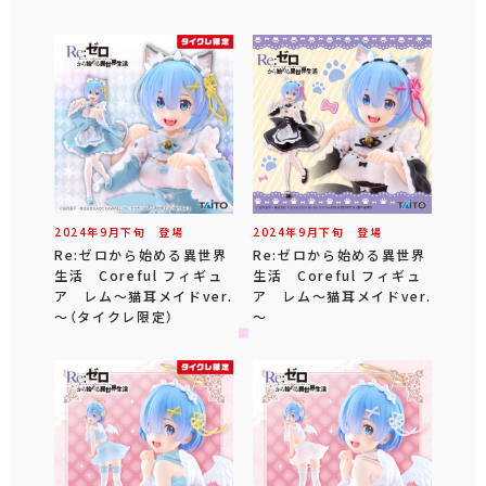
2024年
9
月
下旬
登場
2024年
9
月
下旬
登場
Re:ゼロから始める異世界
Re:ゼロから始める異世界
生活 Coreful フィギュ
生活 Coreful フィギュ
ア レム～猫耳メイドver.
ア レム～猫耳メイドver.
～（タイクレ限定）
～