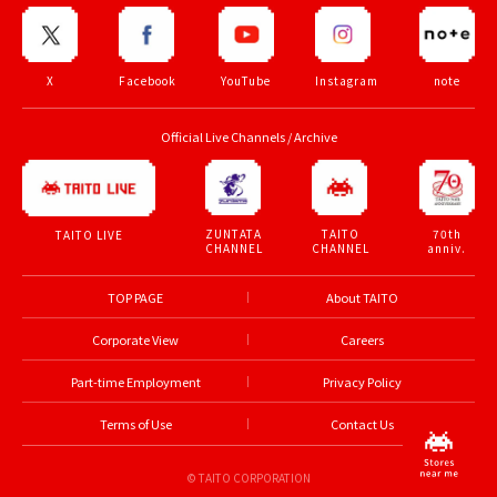
X
Facebook
YouTube
Instagram
note
Official Live Channels / Archive
ZUNTATA
TAITO
70th
TAITO LIVE
CHANNEL
CHANNEL
anniv.
TOP PAGE
About TAITO
Corporate View
Careers
Part-time Employment
Privacy Policy
Terms of Use
Contact Us
© TAITO CORPORATION