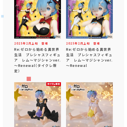
2025年
2
月
上旬
登場
2025年
2
月
上旬
登場
Re:ゼロから始める異世界
Re:ゼロから始める異世界
生活 プレシャスフィギュ
生活 プレシャスフィギュ
ア レム～マジシャンver.
ア レム～マジシャンver.
～Renewal（タイクレ限
～Renewal
定）