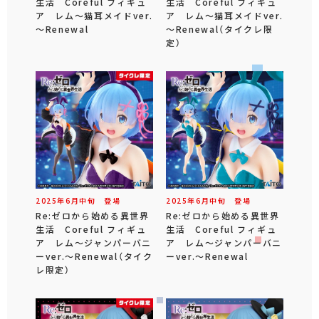
生活 Coreful フィギュ
生活 Coreful フィギュ
ア レム～猫耳メイドver.
ア レム～猫耳メイドver.
～Renewal
～Renewal（タイクレ限
定）
2025年
6
月
中旬
登場
2025年
6
月
中旬
登場
Re:ゼロから始める異世界
Re:ゼロから始める異世界
生活 Coreful フィギュ
生活 Coreful フィギュ
ア レム～ジャンパーバニ
ア レム～ジャンパーバニ
ーver.～Renewal（タイク
ーver.～Renewal
レ限定）