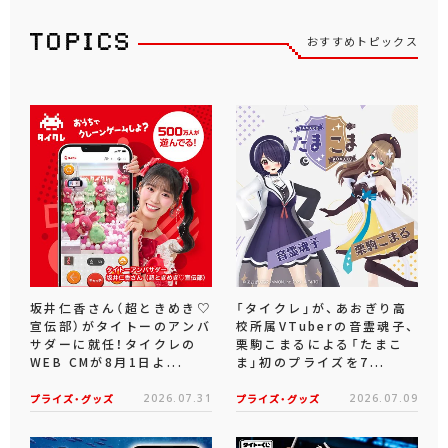
おすすめトピックス
坂井仁香さん（超ときめき♡
「タイクレ」が、あおぎり高
宣伝部）がタイトーのアンバ
校所属VTuberの音霊魂子、
サダーに就任！タイクレの
栗駒こまるによる「たまこ
WEB CMが8月1日よ...
ま」初のプライズを7...
プライズ・グッズ
2026.07.31
プライズ・グッズ
2026.07.09