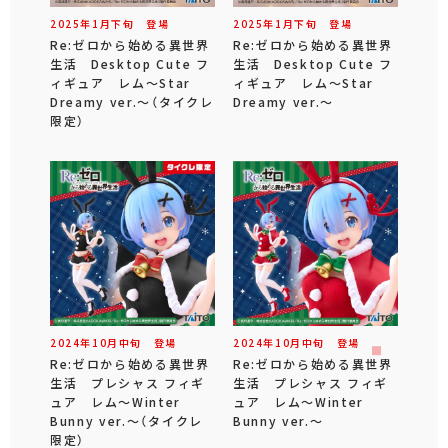
2025年
1
月
下旬
登場
2025年
1
月
下旬
登場
Re:ゼロから始める異世界
Re:ゼロから始める異世界
生活 Desktop Cute フ
生活 Desktop Cute フ
ィギュア レム～Star
ィギュア レム～Star
Dreamy ver.～（タイクレ
Dreamy ver.～
限定）
2024年
10
月
中旬
登場
2024年
10
月
中旬
登場
Re:ゼロから始める異世界
Re:ゼロから始める異世界
生活 プレシャス フィギ
生活 プレシャス フィギ
ュア レム～Winter
ュア レム～Winter
Bunny ver.～（タイクレ
Bunny ver.～
限定）