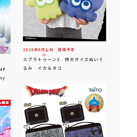
2026年
8
月
上旬
登場予定
スプラトゥーン3 特大サイズぬいぐ
るみ イカ＆タコ
MP
my