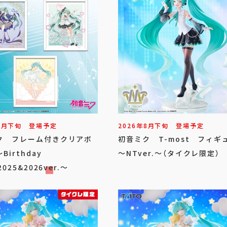
8
月
下旬
登場予定
2026年
8
月
下旬
登場予定
ク フレーム付きクリアボ
初音ミク T-most フィギ
Birthday
～NTver.～（タイクレ限定）
2025&2026ver.～