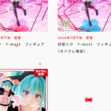
7
月
下旬
登場
2026年
7
月
下旬
登場
 T-most フィギュア
初音ミク T-most フィギ
（タイクレ限定）