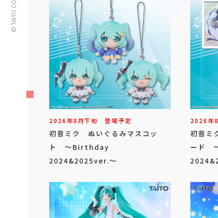
© TAITO CORPORATION
2026年
8
月
下旬
登場予定
2026年
初音ミク ぬいぐるみマスコッ
初音ミ
ト ～Birthday
ード ～
2024&2025ver.～
2024&