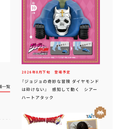
2026年
8
月
下旬
登場予定
『ジョジョの奇妙な冒険 ダイヤモンド
舗一覧
は砕けない』 感知して動く シアー
ハートアタック