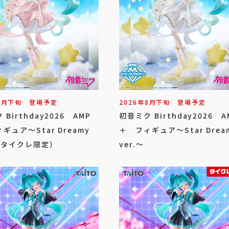
8
月
下旬
登場予定
2026年
8
月
下旬
登場予定
Birthday2026 AMP
初音ミク Birthday2026 A
ギュア～Star Dreamy
＋ フィギュア～Star Drea
～（タイクレ限定）
ver.～