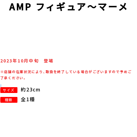
ss AMP フィギュア～マーメ
2023年
10
月
中旬
登場
※店舗の在庫状況により、取扱を終了している場合がございますので予めご
了承ください。
約23cm
サイズ
全1種
種類