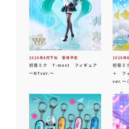
2026年
8
月
下旬
登場予定
2026年
初音ミク T-most フィギュア
初音ミク 
～NTver.～
＋ フィ
ver.