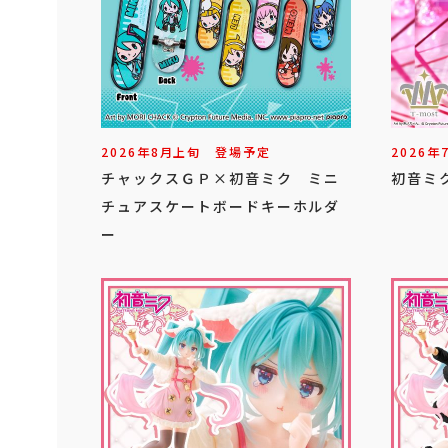
2026年
8
月
上旬
登場予定
2026年
チャックスＧＰ×初音ミク ミニ
初音ミク
チュアスケートボードキーホルダ
ー