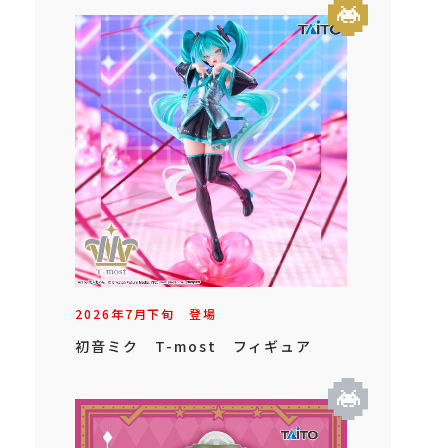
2026年
7
月
下旬
登場
初音ミク T-most フィギュア