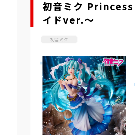
初音ミク Prince
イドver.～
初音ミク