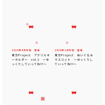
2026年
4
月
中旬
登場
2026年
1
月
中旬
登場
東方Project アクリルキ
東方Project ぬいぐるみ
ーホルダー vol.2 ～ゆ
マスコット ～ゆっくりし
っくりしていってね!!!～
ていってね!!!～