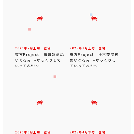
2025年
7
月
上旬
登場
2025年
7
月
上旬
登場
東方Project 魂魄妖夢ぬ
東方Project 十六夜咲夜
いぐるみ ～ゆっくりして
ぬいぐるみ ～ゆっくりし
いってね!!!～
ていってね!!!～
2025年
6
月
上旬
登場
2025年
4
月
下旬
登場