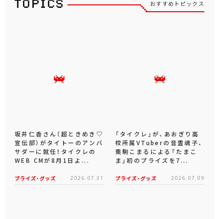
おすすめトピックス
坂井仁香さん（超ときめき♡
「タイクレ」が、あおぎり高
宣伝部）がタイトーのアンバ
校所属VTuberの音霊魂子、
サダーに就任！タイクレの
栗駒こまるによる「たまこ
WEB CMが8月1日よ...
ま」初のプライズを7...
プライズ・グッズ
2026.07.31
プライズ・グッズ
2026.07.09