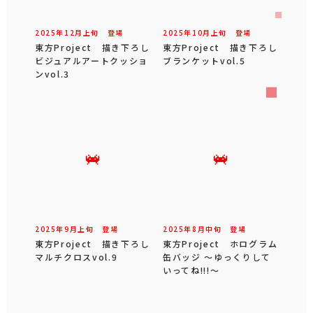
2025年
12
月
上旬
登場
2025年
10
月
上旬
登場
東方Project 描き下ろし
東方Project 描き下ろし
ビジュアルアートクッショ
ブランケットvol.5
ンvol.3
2025年
9
月
上旬
登場
2025年
8
月
中旬
登場
東方Project 描き下ろし
東方Project ホログラム
マルチクロスvol.9
缶バッジ ～ゆっくりして
いってね!!!～