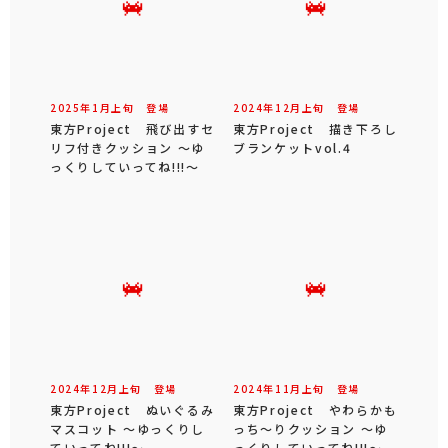
2025年
1
月
上旬
登場
2024年
12
月
上旬
登場
東方Project 飛び出すセ
東方Project 描き下ろし
リフ付きクッション ～ゆ
ブランケットvol.4
っくりしていってね!!!～
2024年
12
月
上旬
登場
2024年
11
月
上旬
登場
東方Project ぬいぐるみ
東方Project やわらかも
マスコット ～ゆっくりし
っち～りクッション ～ゆ
ていってね!!!～
っくりしていってね!!!～