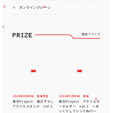
オンラインクレーン
関連プライズ
2026年
8
月
中旬
登場予定
2026年
5
月
中旬
登場
東方Project 描き下ろし
東方Project アクリルキ
アクリルスタンド vol.2
ーホルダー vol.3 ～ゆ
っくりしていってね!!!～