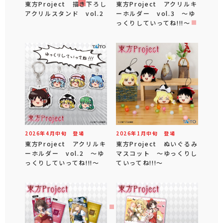
東方Project 描き下ろし
東方Project アクリルキ
アクリルスタンド vol.2
ーホルダー vol.3 ～ゆ
っくりしていってね!!!～
2026年
4
月
中旬
登場
2026年
1
月
中旬
登場
東方Project アクリルキ
東方Project ぬいぐるみ
ーホルダー vol.2 ～ゆ
マスコット ～ゆっくりし
っくりしていってね!!!～
ていってね!!!～