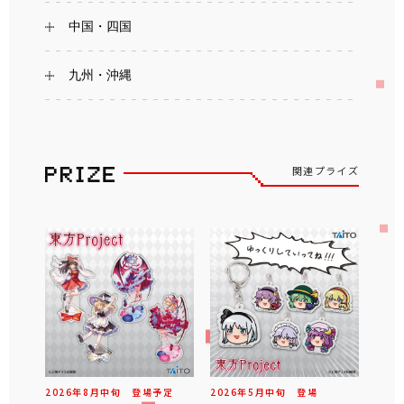
中国・四国
九州・沖縄
関連プライズ
2026年
8
月
中旬
登場予定
2026年
5
月
中旬
登場