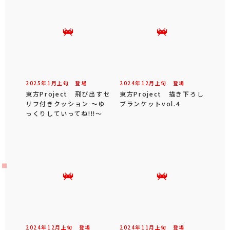
2025年
1
月
上旬
登場
2024年
12
月
上旬
登場
東方Project 飛び出すセ
東方Project 描き下ろし
リフ付きクッション ～ゆ
ブランケットvol.4
っくりしていってね!!!～
2024年
12
月
上旬
登場
2024年
11
月
上旬
登場