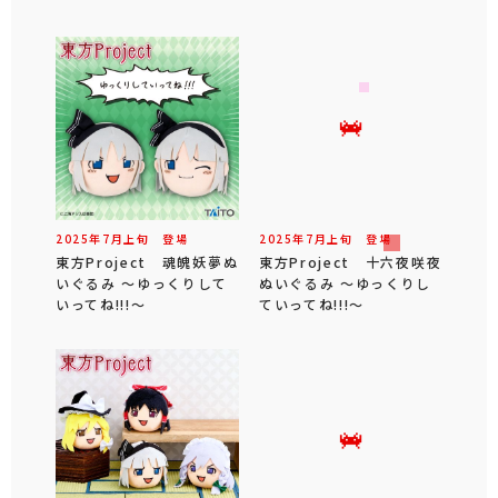
2025年
7
月
上旬
登場
2025年
7
月
上旬
登場
東方Project 魂魄妖夢ぬ
東方Project 十六夜咲夜
いぐるみ ～ゆっくりして
ぬいぐるみ ～ゆっくりし
いってね!!!～
ていってね!!!～