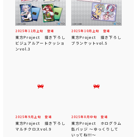
2025年
12
月
上旬
登場
2025年
10
月
上旬
登場
東方Project 描き下ろし
東方Project 描き下ろし
ビジュアルアートクッショ
ブランケットvol.5
ンvol.3
2025年
9
月
上旬
登場
2025年
8
月
中旬
登場
東方Project 描き下ろし
東方Project ホログラム
マルチクロスvol.9
缶バッジ ～ゆっくりして
いってね!!!～