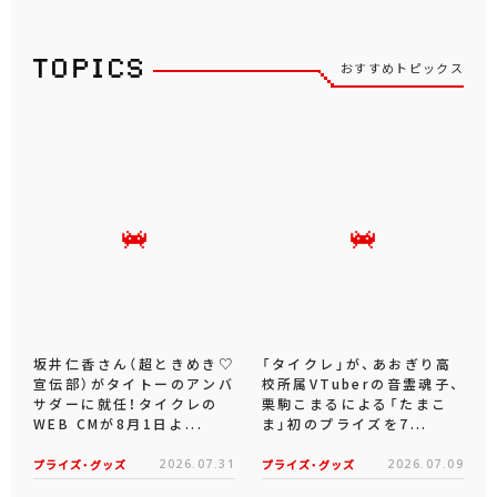
おすすめトピックス
坂井仁香さん（超ときめき♡
「タイクレ」が、あおぎり高
宣伝部）がタイトーのアンバ
校所属VTuberの音霊魂子、
サダーに就任！タイクレの
栗駒こまるによる「たまこ
WEB CMが8月1日よ...
ま」初のプライズを7...
プライズ・グッズ
2026.07.31
プライズ・グッズ
2026.07.09