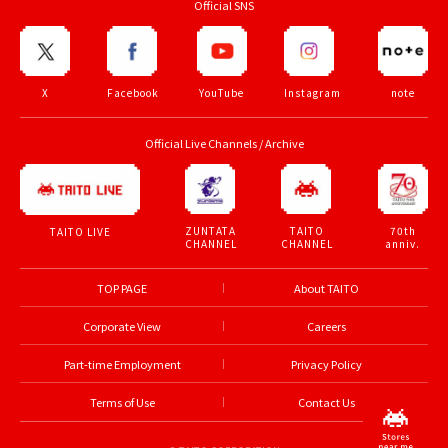
Official SNS
X
Facebook
YouTube
Instagram
note
Official Live Channels / Archive
ZUNTATA
TAITO
70th
TAITO LIVE
CHANNEL
CHANNEL
anniv.
TOP PAGE
About TAITO
Corporate View
Careers
Part-time Employment
Privacy Policy
Terms of Use
Contact Us