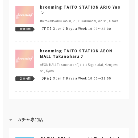
brooming TAITO STATION ARIO Yao
Ito-Yokado ARIO Yao 3F, 2-3 Hikarimachi, Yao-shi, Osaka
【平日】
Open 7 Days a Week 10:00～22:00
営業時間
brooming TAITO STATION AEON
MALL Takanohara
AEON MALL Takanohara 4F, 1-1-1 Sogakudai, Kizugawa-
shi, Kyoto
【平日】
Open 7 Days a Week 10:00～21:00
営業時間
ガチャ専門店