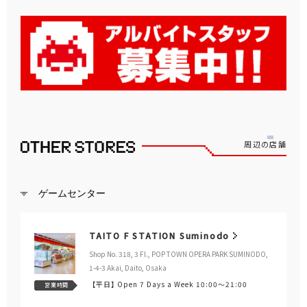
周辺の店舗
ゲームセンター
TAITO F STATION Suminodo
Shop No. 318, 3 Fl., POP TOWN OPERA PARK SUMINODO,
1-4-3 Akai, Daito, Osaka
【平日】
Open 7 Days a Week 10:00～21:00
営業時間