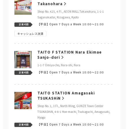
Takanohara
Shop No. 425, 4 Fl., AEON MALL Takanohara, 1-1-1
Saganakadai, Kizugawa, Kyoto
【平日】
Open 7 Days a Week 10:00～21:00
営業時間
キャッシュレス決済
TAITO F STATION Nara Ekimae
Sanjo-dori
1-1-7 Omiya-cho, Nara-shi, Nara
【平日】
Open 7 Days a Week 10:00～22:00
営業時間
TAITO STATION Amagasaki
TSUKASHiN
Shop No. 1, 3 Fl., North Wing, GUNZE Town Center
TSUKASHiN, 4-8-1 Hon-machi, Tsukaguchi, Amagasaki,
Hyogo
【平日】
Open 7 Days a Week 10:00～21:00
営業時間