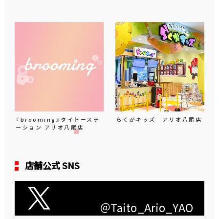
『brooming』タイトーステ
らくがキッズ アリオ八尾店
ーション アリオ八尾店
店舗公式 SNS
＠Taito_Ario_YAO