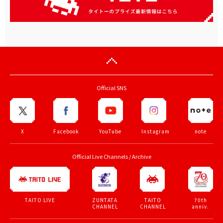
Official SNS
X
Facebook
YouTube
Instagram
note
Official Live Channels / Archive
ZUNTATA
TAITO
70th
TAITO LIVE
CHANNEL
CHANNEL
anniv.