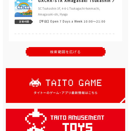
GACHA-STA Amagasaki Tsukashin
SC Tsukashin 3F, 4-8-1 Tsukaguchi-honmachi,
Amagasaki-shi, Hyogo
【平日】
Open 7 Days a Week 10:00～21:00
営業時間
検索範囲を広げる