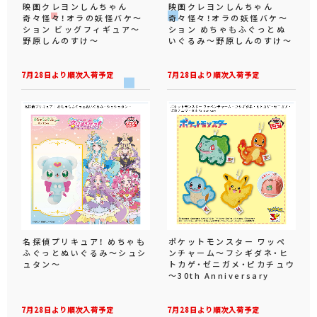
映画クレヨンしんちゃん
映画クレヨンしんちゃん
奇々怪々！オラの妖怪バケ～
奇々怪々！オラの妖怪バケ～
ション ビッグフィギュア～
ション めちゃもふぐっとぬ
野原しんのすけ～
いぐるみ～野原しんのすけ～
7月28日より順次入荷予定
7月28日より順次入荷予定
名探偵プリキュア！ めちゃも
ポケットモンスター ワッペ
ふぐっとぬいぐるみ～シュシ
ンチャーム～フシギダネ・ヒ
ュタン～
トカゲ・ゼニガメ・ピカチュウ
～30th Anniversary
7月28日より順次入荷予定
7月28日より順次入荷予定