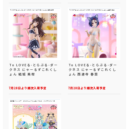
To LOVEる-とらぶる-ダー
To LOVEる-とらぶる-ダー
クネス にゃーるずこれくし
クネス にゃーるずこれくし
ょん 結城 美柑
ょん 西連寺 春菜
7月28日より順次入荷予定
7月28日より順次入荷予定