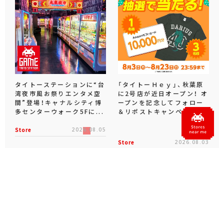
タイトーステーションに“台
「タイトーＨｅｙ」、秋葉原
湾夜市風お祭りエンタメ空
に2号店が近日オープン！ オ
間”登場！キャナルシティ博
ープンを記念してフォロー
多センターウォーク5Fに...
＆リポストキャンペーン...
Store
2026.08.05
Store
2026.08.03
Official SNS