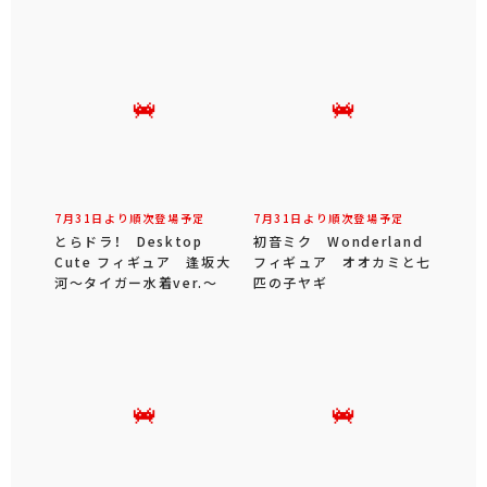
7月31日より順次登場予定
7月31日より順次登場予定
とらドラ！ Desktop
初音ミク Wonderland
Cute フィギュア 逢坂大
フィギュア オオカミと七
河～タイガー水着ver.～
匹の子ヤギ