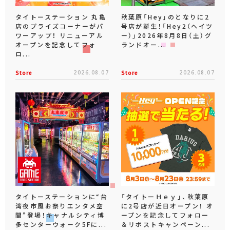
タイトーステーション 丸亀
秋葉原「Hey」のとなりに2
店のプライズコーナーがパ
号店が誕生！「Hey2（ヘイツ
ワーアップ！ リニューアル
ー）」2026年8月8日（土）グ
オープンを記念してフォ
ランドオー...
ロ...
Store
2026.08.07
Store
2026.08.07
タイトーステーションに“台
「タイトーＨｅｙ」、秋葉原
湾夜市風お祭りエンタメ空
に2号店が近日オープン！ オ
間”登場！キャナルシティ博
ープンを記念してフォロー
多センターウォーク5Fに...
＆リポストキャンペーン...