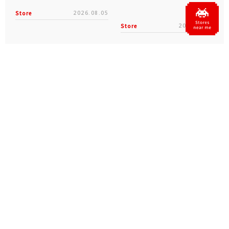
Store
2026.08.05
Store
2026.08.03
Official SNS
X
Facebook
YouTube
Instagram
note
Official Live Channels / Archive
ZUNTATA
TAITO
70th
TAITO LIVE
CHANNEL
CHANNEL
anniv.