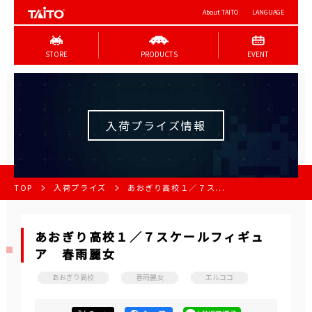
About TAITO
LANGUAGE
STORE
PRODUCTS
EVENT
入荷プライズ情報
TOP
入荷プライズ
あおぎり高校１／７ス...
あおぎり高校１／７スケールフィギュ
ア 春雨麗女
あおぎり高校
春雨麗女
エルココ