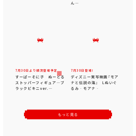
ん―
7月30日より順次登場予定
7月30日登場！
すーぱーそに子 ぬーどる
ディズニー実写映画『モア
ストッパーフィギュア―ブ
ナと伝説の海』 Lぬいぐ
ラックビキニver.―
るみ‐モアナ‐
もっと見る