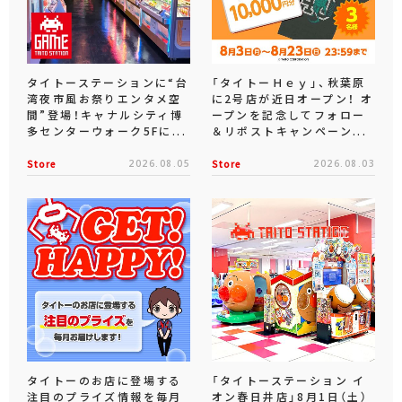
タイトーステーションに“台
「タイトーＨｅｙ」、秋葉原
湾夜市風お祭りエンタメ空
に2号店が近日オープン！ オ
間”登場！キャナルシティ博
ープンを記念してフォロー
多センターウォーク5Fに...
＆リポストキャンペーン...
Store
2026.08.05
Store
2026.08.03
タイトーのお店に登場する
「タイトーステーション イ
注目のプライズ情報を毎月
オン春日井店」8月1日（土）