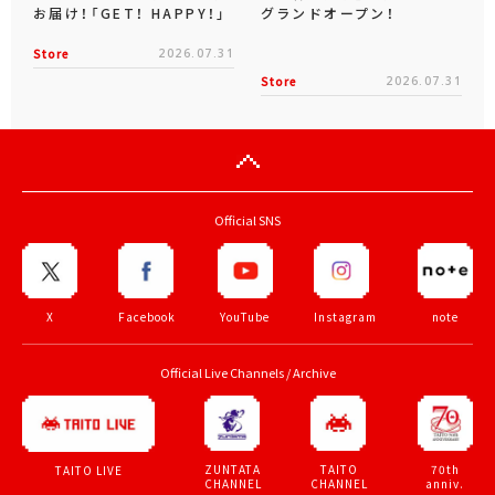
お届け！「GET！ HAPPY！」
グランドオープン！
Store
2026.07.31
Store
2026.07.31
Official SNS
X
Facebook
YouTube
Instagram
note
Official Live Channels / Archive
ZUNTATA
TAITO
70th
TAITO LIVE
CHANNEL
CHANNEL
anniv.