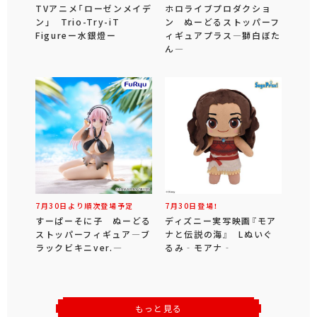
TVアニメ「ローゼンメイデ
ホロライブプロダクショ
ン」 Trio-Try-iT
ン ぬーどるストッパーフ
Figureー水銀燈ー
ィギュアプラス―獅白ぼた
ん―
7月30日より順次登場予定
7月30日登場！
すーぱーそに子 ぬーどる
ディズニー実写映画『モア
ストッパーフィギュア―ブ
ナと伝説の海』 Lぬいぐ
ラックビキニver.―
るみ‐モアナ‐
もっと見る