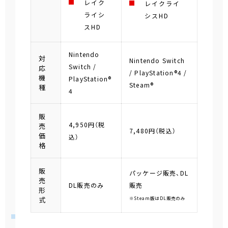
レイク
レイクライ
ライシ
シスHD
スHD
Nintendo
対
Nintendo Switch
Switch /
応
/ PlayStation®4 /
機
PlayStation®
Steam®
種
4
販
4,950円（税
売
7,480円（税込）
価
込）
格
販
パッケージ販売、DL
売
DL販売のみ
販売
形
式
※Steam版はDL販売のみ