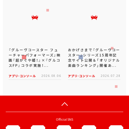
『グルーヴコースター フュ
おかげさまで『グルーヴコー
ーチャーパフォーマーズ』映
スター』シリーズ15周年記
画『超かぐや姫！』×『グルコ
念サイト公開＆「オリジナル
スFP』コラボ実施！...
楽曲ランキング」開催あ...
アプリ･コンソール
2026.08.06
アプリ･コンソール
2026.07.28
Official SNS