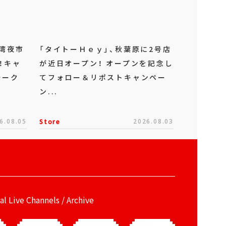
湾夜市
「タイトーＨｅｙ」、秋葉原に2号店
！キャ
が近日オープン！ オープンを記念し
ォーク
てフォロー＆リポストキャンペー
ン...
6.08.05
Store
2026.08.03
ial Live Channels / Archive