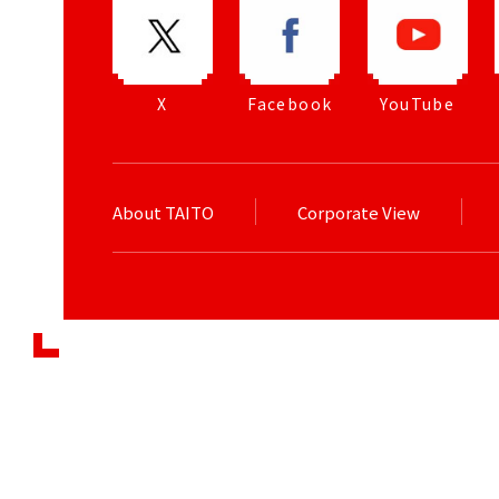
X
Facebook
YouTube
About TAITO
Corporate View