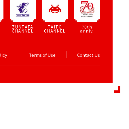
ZUNTATA
TAITO
70th
CHANNEL
CHANNEL
anniv.
licy
Terms of Use
Contact Us