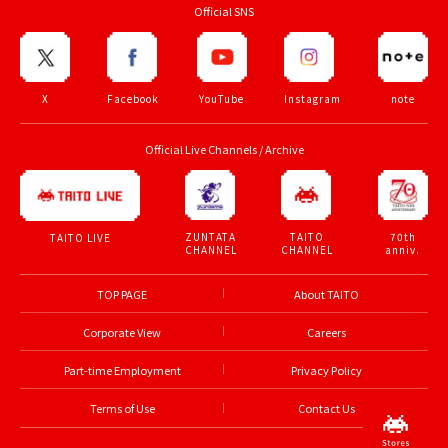
Official SNS
X
Facebook
YouTube
Instagram
note
Official Live Channels / Archive
ZUNTATA
TAITO
70th
TAITO LIVE
CHANNEL
CHANNEL
anniv.
TOP PAGE
About TAITO
Corporate View
Careers
Part-time Employment
Privacy Policy
Terms of Use
Contact Us