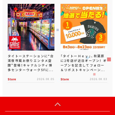
タイトーステーションに“台
「タイトーＨｅｙ」、秋葉原
湾夜市風お祭りエンタメ空
に2号店が近日オープン！ オ
間”登場！キャナルシティ博
ープンを記念してフォロー
多センターウォーク5Fに...
＆リポストキャンペーン...
Store
2026.08.05
Store
2026.08.03