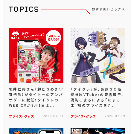
おすすめトピックス
坂井仁香さん（超ときめき♡
「タイクレ」が、あおぎり高
宣伝部）がタイトーのアンバ
校所属VTuberの音霊魂子、
サダーに就任！タイクレの
栗駒こまるによる「たまこ
WEB CMが8月1日よ...
ま」初のプライズを7...
プライズ・グッズ
2026.07.31
プライズ・グッズ
2026.07.09