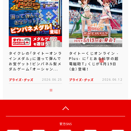
タイクレの「タイトーオンラ
タイトーくじオンライン -
インメダル」に潜って弾んで
Plus- に「とある科学の超
お宝ゲット！ピンパネル型メ
電磁砲T」くじが6月19日
ダルゲーム「オーシャン...
（金）登場！
プライズ・グッズ
2026.06.25
プライズ・グッズ
2026.06.12
官方SNS