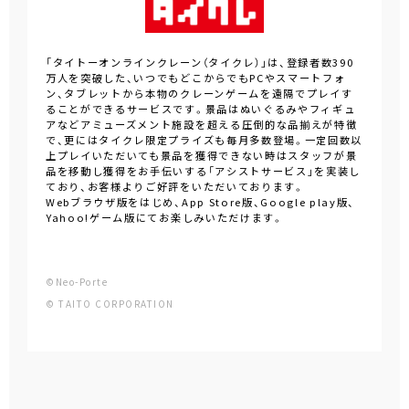
「タイトーオンラインクレーン（タイクレ）」は、登録者数390
万人を突破した、いつでもどこからでもPCやスマートフォ
ン、タブレットから本物のクレーンゲームを遠隔でプレイす
ることができるサービスです。景品はぬいぐるみやフィギュ
アなどアミューズメント施設を超える圧倒的な品揃えが特徴
で、更にはタイクレ限定プライズも毎月多数登場。一定回数以
上プレイいただいても景品を獲得できない時はスタッフが景
品を移動し獲得をお手伝いする「アシストサービス」を実装し
ており、お客様よりご好評をいただいております。
Webブラウザ版をはじめ、App Store版、Google play版、
Yahoo!ゲーム版にてお楽しみいただけます。
©Neo-Porte
© TAITO CORPORATION