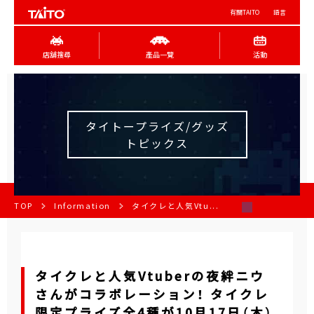
有關TAITO
語言
店舖搜尋
產品一覽
活動
タイトープライズ/グッズ
トピックス
TOP
Information
タイクレと人気Vtu...
タイクレと人気Vtuberの夜絆ニウ
さんがコラボレーション！ タイクレ
限定プライズ全4種が10月17日（木）