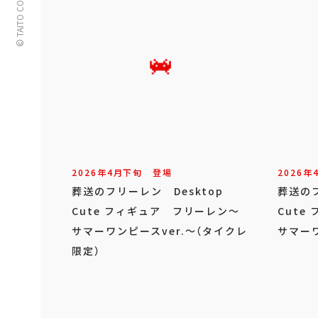
© TAITO CORPORATION
2026年
4
月
下旬
登場
2026年
葬送のフリーレン Desktop
葬送のフ
Cute フィギュア フリーレン～
Cute
サマーワンピースver.～（タイクレ
サマーワ
限定）