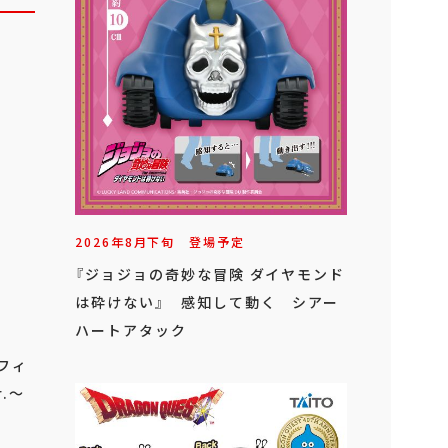
2026年
8
月
下旬
登場予定
『ジョジョの奇妙な冒険 ダイヤモンド
は砕けない』 感知して動く シアー
ハートアタック
 フィ
.～