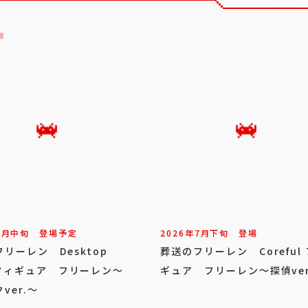
8
月
中旬
登場予定
2026年
7
月
下旬
登場
リーレン Desktop
葬送のフリーレン Coreful
 フィギュア フリーレン～
ギュア フリーレン～探偵ver
ver.～