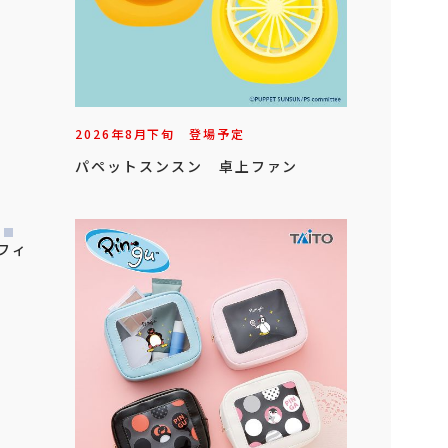
2026年
8
月
下旬
登場予定
パペットスンスン 卓上ファン
 フィ