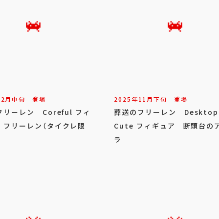
12
月
中旬
登場
2025年
11
月
下旬
登場
リーレン Coreful フィ
葬送のフリーレン Desktop
 フリーレン（タイクレ限
Cute フィギュア 断頭台の
ラ