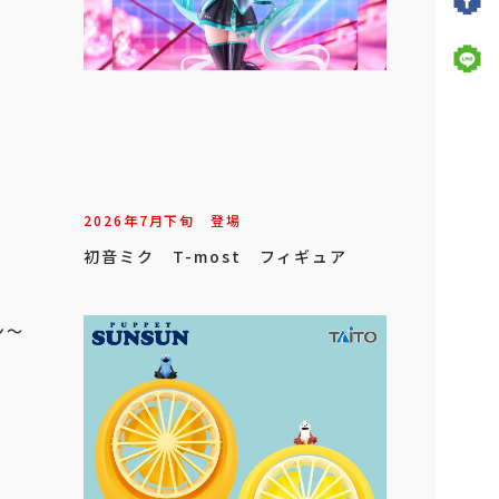
2026年
7
月
下旬
登場
初音ミク T-most フィギュア
ン～