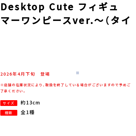
sktop Cute フィギュ
マーワンピースver.～（タイ
2026年
4
月
下旬
登場
※店舗の在庫状況により、取扱を終了している場合がございますので予めご
了承ください。
約13cm
サイズ
全1種
種類