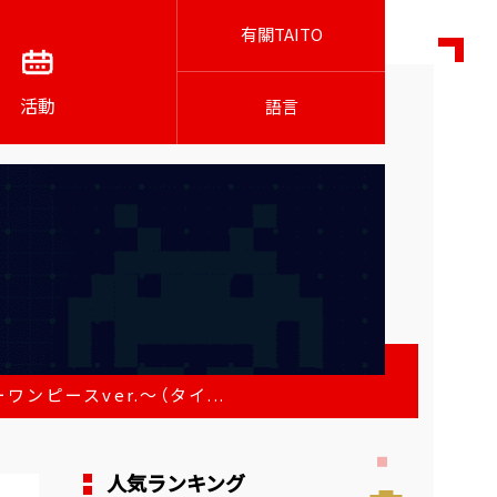
有關TAITO
活動
語言
ンピースver.～（タイ...
人気ランキング