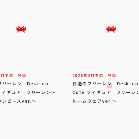
4
月
下旬
登場
2026年
2
月
中旬
登場
リーレン Desktop
葬送のフリーレン Desktop
 フィギュア フリーレン～
Cute フィギュア フリーレ
ンピースver.～
ルームウェアver.～