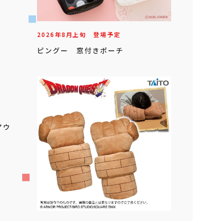
2026年
8
月
上旬
登場予定
ピングー 窓付きポーチ
アウ