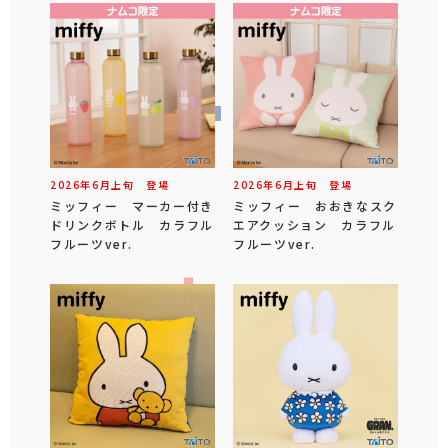
2026年
6
月
上旬
登場
2026年
6
月
上旬
登場
ミッフィー マーカー付き
ミッフィー おおきなスク
ドリンクボトル カラフル
エアクッション カラフル
フルーツver.
フルーツver.