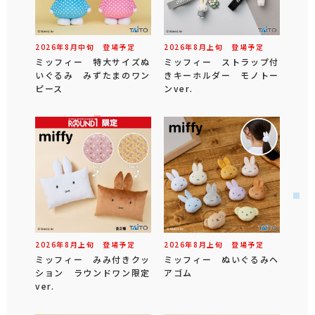
2026年
8
月
中旬
登場予定
2026年
8
月
上旬
登場予定
ミッフィー 特大サイズぬ
ミッフィー ストラップ付
いぐるみ みずたまのワン
きキーホルダー モノトー
ピース
ンver.
2026年
8
月
上旬
登場予定
2026年
8
月
上旬
登場予定
ミッフィー みみ付きクッ
ミッフィー ぬいぐるみヘ
ション ラウンドワン限定
アゴム
ver.