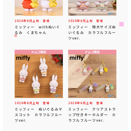
2026年
6
月
上旬
登場
2026年
6
月
上旬
登場
ミッフィー withぬいぐ
ミッフィー 特大サイズぬ
るみ くまちゃん
いぐるみ カラフルフルー
ツver.
2026年
6
月
上旬
登場
2026年
6
月
上旬
登場
ミッフィー ぬいぐるみマ
ミッフィー クリアストラ
スコット カラフルフルー
ップ付きキーホルダー カ
ツver.
ラフルフルーツver.