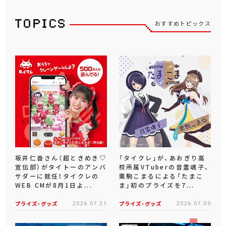
おすすめトピックス
坂井仁香さん（超ときめき♡
「タイクレ」が、あおぎり高
宣伝部）がタイトーのアンバ
校所属VTuberの音霊魂子、
サダーに就任！タイクレの
栗駒こまるによる「たまこ
WEB CMが8月1日よ...
ま」初のプライズを7...
プライズ・グッズ
2026.07.31
プライズ・グッズ
2026.07.09