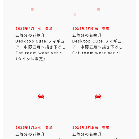
2026年
4
月
中旬
登場
2026年
4
月
中旬
登場
五等分の花嫁∬
五等分の花嫁∬
Desktop Cute フィギュ
Desktop Cute フィギュ
ア 中野五月～描き下ろし
ア 中野五月～描き下ろし
Cat room wear ver.～
Cat room wear ver.～
（タイクレ限定）
2026年
3
月
上旬
登場
2026年
3
月
上旬
登場
五等分の花嫁∬
五等分の花嫁∬