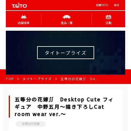
有關TAITO
語言
店舖搜尋
產品一覽
活動
タイトープライズ
TOP
タイトープライズ
五等分の花嫁∬ De...
五等分の花嫁∬ Desktop Cute フィ
ギュア 中野五月～描き下ろしCat
room wear ver.～
五等分の花嫁