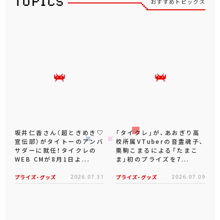
おすすめトピックス
坂井仁香さん（超ときめき♡
「タイクレ」が、あおぎり高
宣伝部）がタイトーのアンバ
校所属VTuberの音霊魂子、
サダーに就任！タイクレの
栗駒こまるによる「たまこ
WEB CMが8月1日よ...
ま」初のプライズを7...
プライズ・グッズ
2026.07.31
プライズ・グッズ
2026.07.09