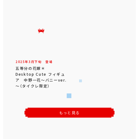
2025年
3
月
下旬
登場
五等分の花嫁＊
Desktop Cute フィギュ
ア 中野一花～バニーver.
～（タイクレ限定）
もっと見る