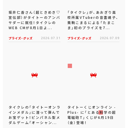
坂井仁香さん（超ときめき♡
「タイクレ」が、あおぎり高
宣伝部）がタイトーのアンバ
校所属VTuberの音霊魂子、
サダーに就任！タイクレの
栗駒こまるによる「たまこ
WEB CMが8月1日よ...
ま」初のプライズを7...
プライズ・グッズ
2026.07.31
プライズ・グッズ
2026.07.09
タイクレの「タイトーオンラ
タイトーくじオンライン -
インメダル」に潜って弾んで
Plus- に「とある科学の超
お宝ゲット！ピンパネル型メ
電磁砲T」くじが6月19日
ダルゲーム「オーシャン...
（金）登場！