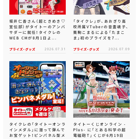
坂井仁香さん（超ときめき♡
「タイクレ」が、あおぎり高
宣伝部）がタイトーのアンバ
校所属VTuberの音霊魂子、
サダーに就任！タイクレの
栗駒こまるによる「たまこ
WEB CMが8月1日よ...
ま」初のプライズを7...
プライズ・グッズ
2026.07.31
プライズ・グッズ
2026.07.09
タイクレの「タイトーオンラ
タイトーくじオンライン -
インメダル」に潜って弾んで
Plus- に「とある科学の超
お宝ゲット！ピンパネル型メ
電磁砲T」くじが6月19日