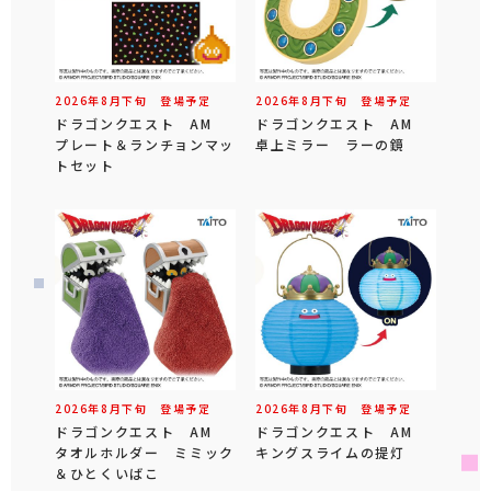
2026年
8
月
下旬
登場予定
2026年
8
月
下旬
登場予定
ドラゴンクエスト AM
ドラゴンクエスト AM
プレート＆ランチョンマッ
卓上ミラー ラーの鏡
トセット
2026年
8
月
下旬
登場予定
2026年
8
月
下旬
登場予定
ドラゴンクエスト AM
ドラゴンクエスト AM
タオルホルダー ミミック
キングスライムの提灯
＆ひとくいばこ