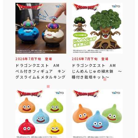
2026年
7
月
下旬
登場
2026年
7
月
下旬
登場
ドラゴンクエスト AM
ドラゴンクエスト AM
ベル付きフィギュア キン
じんめんじゅの植木鉢 ～
グスライム＆メタルキング
種付き栽培キット～