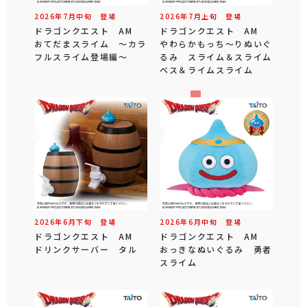
2026年
7
月
中旬
登場
2026年
7
月
上旬
登場
ドラゴンクエスト AM
ドラゴンクエスト AM
おてだまスライム ～カラ
やわらかもっち～りぬいぐ
フルスライム登場編～
るみ スライム＆スライム
ベス＆ライムスライム
2026年
6
月
下旬
登場
2026年
6
月
中旬
登場
ドラゴンクエスト AM
ドラゴンクエスト AM
ドリンクサーバー タル
おっきなぬいぐるみ 勇者
スライム