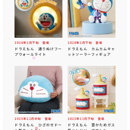
2026年
1
月
下旬
登場
2026年
1
月
下旬
登場
ドラえもん 通りぬけフー
ドラえもん カムカムキャ
プウォールライト
ットソーラーフィギュア
2025年
12
月
中旬
登場
2025年
11
月
下旬
登場
ドラえもん ひざのせドー
ドラえもん 雲かためガス