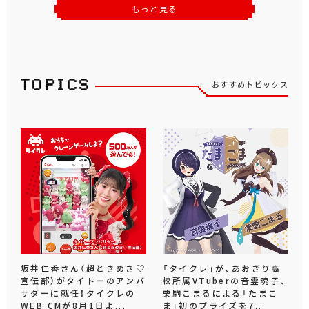
もっと見る
おすすめトピックス
坂井仁香さん（超ときめき♡
「タイクレ」が、あおぎり高
宣伝部）がタイトーのアンバ
校所属VTuberの音霊魂子、
サダーに就任！タイクレの
栗駒こまるによる「たまこ
WEB CMが8月1日よ...
ま」初のプライズを7...