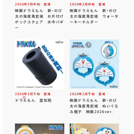
2026年
3
月
中旬
登場
2026年
3
月
中旬
登場
映画ドラえもん 新・のび
映画ドラえもん 新・のび
太の海底鬼岩城 お片付け
太の海底鬼岩城 ウォータ
ボックスチェア 水中バギ
ーキーホルダー
ー
2026年
2
月
下旬
登場
2026年
2
月
下旬
登場
ドラえもん 空気砲
映画ドラえもん 新・のび
太の海底鬼岩城 ぬいぐる
み帽子 映画2026ver.