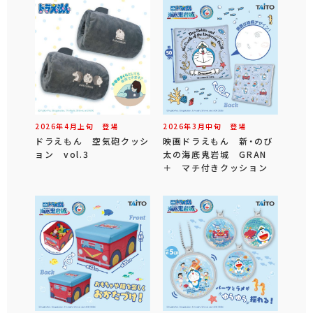
2026年
4
月
上旬
登場
2026年
3
月
中旬
登場
ドラえもん 空気砲クッシ
映画ドラえもん 新・のび
ョン vol.3
太の海底鬼岩城 GRAN
＋ マチ付きクッション