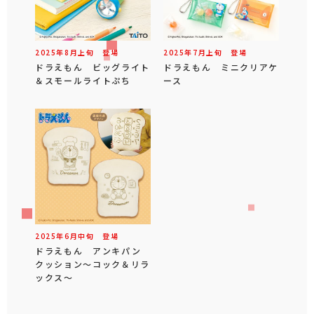
2025年
8
月
上旬
登場
2025年
7
月
上旬
登場
ドラえもん ビッグライト
ドラえもん ミニクリアケ
＆スモールライトぷち
ース
2025年
6
月
中旬
登場
ドラえもん アンキパン
クッション～コック＆リラ
ックス～