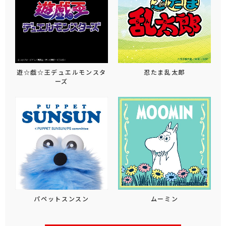
遊☆戯☆王デュエルモンスタ
忍たま乱太郎
ーズ
パペットスンスン
ムーミン