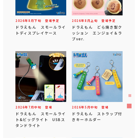
2026年
8
月
下旬
登場予定
2026年
8
月
上旬
登場予定
ドラえもん スモールライ
ドラえもん どら焼き型ク
トディスプレイケース
ッション エンジョイ＆ラ
ブver.
2026年
7
月
中旬
登場
2026年
5
月
中旬
登場
ドラえもん スモールライ
ドラえもん ストラップ付
ト&ビッグライト USBス
きキーホルダー
タンドライト