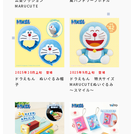
ム型クッション
風ハンドソープボトル
MARUCUTE
2025年
10
月
上旬
登場
2025年
9
月
上旬
登場
ドラえもん ぬいぐるみ帽
ドラえもん 特大サイズ
子
MARUCUTEぬいぐるみ
～スマイル～