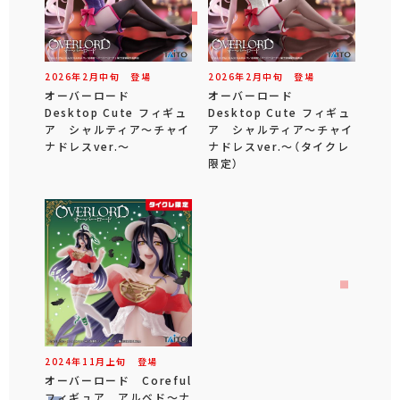
2026年
2
月
中旬
登場
2026年
2
月
中旬
登場
オーバーロード
オーバーロード
Desktop Cute フィギュ
Desktop Cute フィギュ
ア シャルティア～チャイ
ア シャルティア～チャイ
ナドレスver.～
ナドレスver.～（タイクレ
限定）
2024年
11
月
上旬
登場
オーバーロード Coreful
フィギュア アルベド～ナ