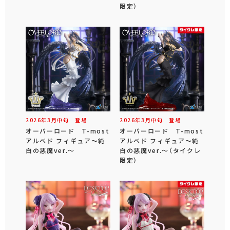
限定）
2026年
3
月
中旬
登場
2026年
3
月
中旬
登場
オーバーロード T-most
オーバーロード T-most
アルベド フィギュア～純
アルベド フィギュア～純
白の悪魔ver.～
白の悪魔ver.～（タイクレ
限定）