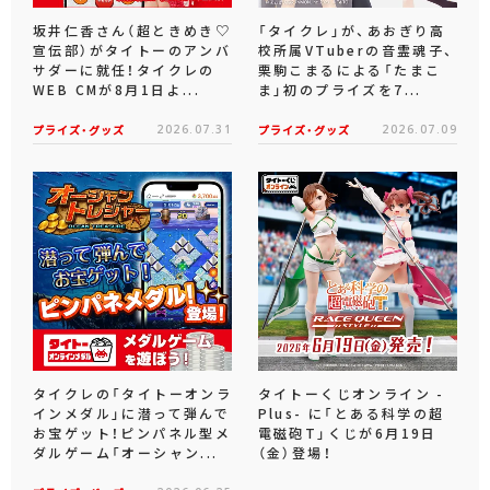
坂井仁香さん（超ときめき♡
「タイクレ」が、あおぎり高
宣伝部）がタイトーのアンバ
校所属VTuberの音霊魂子、
サダーに就任！タイクレの
栗駒こまるによる「たまこ
WEB CMが8月1日よ...
ま」初のプライズを7...
プライズ・グッズ
2026.07.31
プライズ・グッズ
2026.07.09
タイクレの「タイトーオンラ
タイトーくじオンライン -
インメダル」に潜って弾んで
Plus- に「とある科学の超
お宝ゲット！ピンパネル型メ
電磁砲T」くじが6月19日
ダルゲーム「オーシャン...
（金）登場！