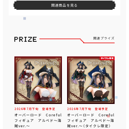
関連商品を見る
関連プライズ
2026年
7
月
下旬
登場予定
2026年
7
月
下旬
登場予定
オーバーロード Coreful
オーバーロード Coreful
フィギュア アルベド～海
フィギュア アルベド～海
賊ver.～
賊ver.～（タイクレ限定）