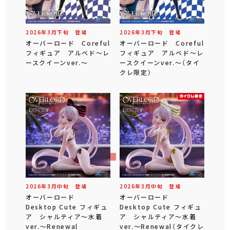
2026年
3
月
下旬
登場
2026年
3
月
下旬
登場
オーバーロード Coreful
オーバーロード Coreful
フィギュア アルベド～レ
フィギュア アルベド～レ
ースクイーンver.～
ースクイーンver.～（タイ
クレ限定）
2026年
3
月
中旬
登場
2026年
3
月
中旬
登場
オーバーロード
オーバーロード
Desktop Cute フィギュ
Desktop Cute フィギュ
ア シャルティア～水着
ア シャルティア～水着
ver.～Renewal
ver.～Renewal（タイクレ