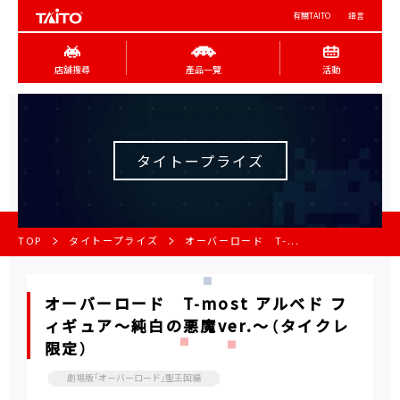
有關TAITO
語言
店舖搜尋
產品一覽
活動
タイトープライズ
TOP
タイトープライズ
オーバーロード T-...
オーバーロード T-most アルベド フ
ィギュア～純白の悪魔ver.～（タイクレ
限定）
劇場版「オーバーロード」聖王国編