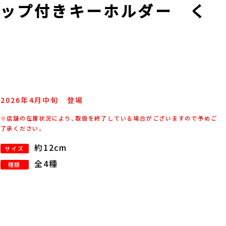
ラップ付きキーホルダー く
ょ
2026年
4
月
中旬
登場
※店舗の在庫状況により、取扱を終了している場合がございますので予めご
了承ください。
約12cm
サイズ
全4種
種類