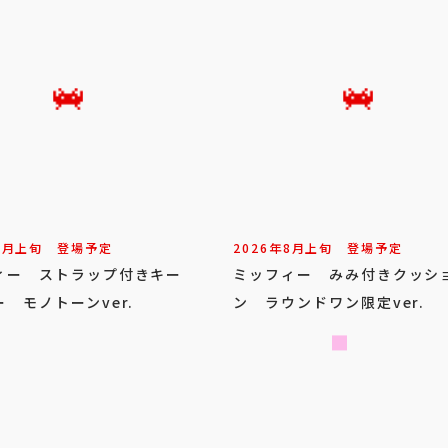
8
月
上旬
登場予定
2026年
8
月
上旬
登場予定
ィー ストラップ付きキー
ミッフィー みみ付きクッシ
 モノトーンver.
ン ラウンドワン限定ver.