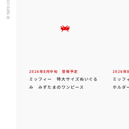
© TAITO CORPORATION
2026年
8
月
中旬
登場予定
2026年
ミッフィー 特大サイズぬいぐる
ミッフ
み みずたまのワンピース
ホルダー