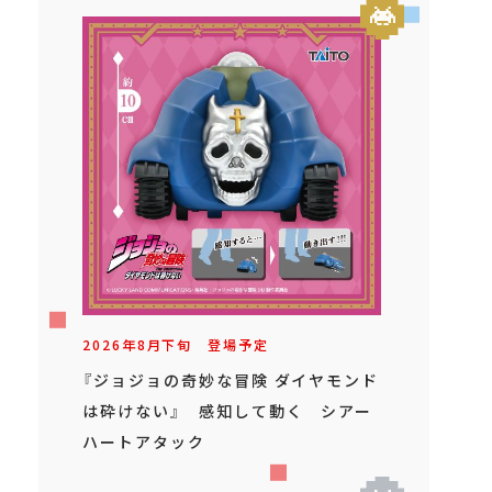
2026年
8
月
下旬
登場予定
『ジョジョの奇妙な冒険 ダイヤモンド
は砕けない』 感知して動く シアー
ハートアタック