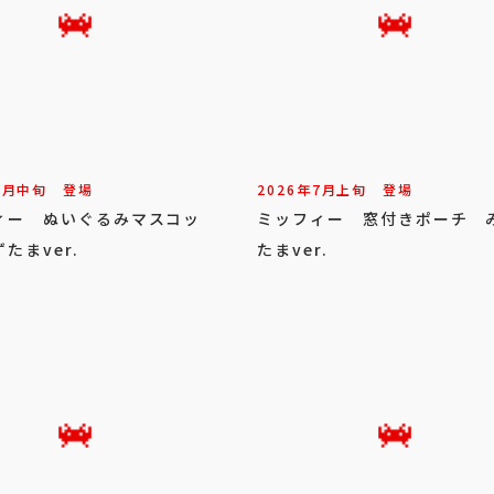
7
月
中旬
登場
2026年
7
月
上旬
登場
ィー ぬいぐるみマスコッ
ミッフィー 窓付きポーチ 
たまver.
たまver.