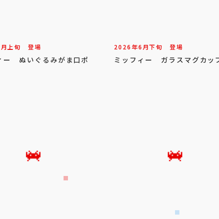
7
月
上旬
登場
2026年
6
月
下旬
登場
ィー ぬいぐるみがま口ポ
ミッフィー ガラスマグカッ