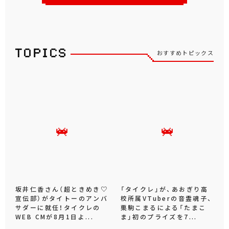
おすすめトピックス
坂井仁香さん（超ときめき♡
「タイクレ」が、あおぎり高
宣伝部）がタイトーのアンバ
校所属VTuberの音霊魂子、
サダーに就任！タイクレの
栗駒こまるによる「たまこ
WEB CMが8月1日よ...
ま」初のプライズを7...