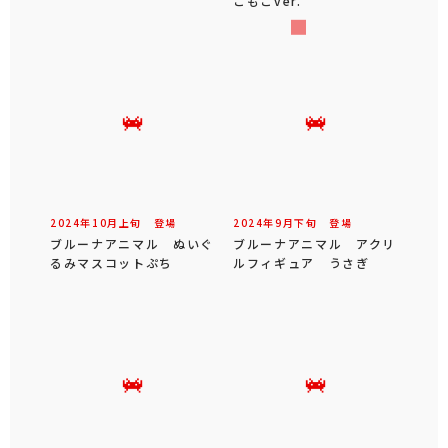
こもこver.
2024年
10
月
上旬
登場
2024年
9
月
下旬
登場
ブルーナアニマル ぬいぐ
ブルーナアニマル アクリ
るみマスコットぷち
ルフィギュア うさぎ