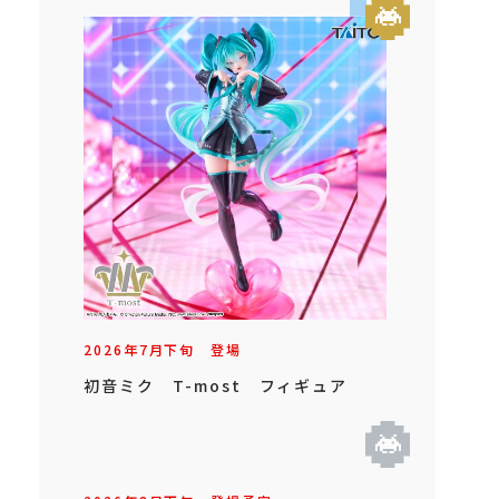
2026年
7
月
下旬
登場
初音ミク T-most フィギュア