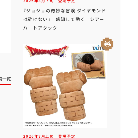
2026年
8
月
下旬
登場予定
『ジョジョの奇妙な冒険 ダイヤモンド
は砕けない』 感知して動く シアー
ハートアタック
舗一覧
2026年
8
月
上旬
登場予定