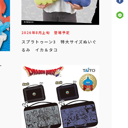
2026年
8
月
上旬
登場予定
スプラトゥーン3 特大サイズぬいぐ
るみ イカ＆タコ
ー