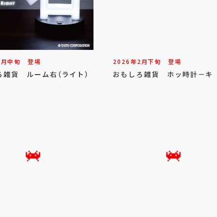
3
月
中旬
登場
2026年
2
月
下旬
登場
ろ雑貨 ルーム右（ライト）
おもしろ雑貨 ホッ時計－キ