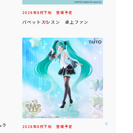
2026年
8
月
下旬
登場予定
パペットスンスン 卓上ファン
ムラ
2026年
8
月
下旬
登場予定