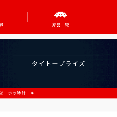
尋
產品一覽
タイトープライズ
貨 ホッ時計－キ