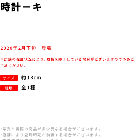
ッ時計－キ
2026年
2
月
下旬
登場
※店舗の在庫状況により、取扱を終了している場合がございますので予めご
了承ください。
約13cm
サイズ
全1種
種類
・写真と実際の商品が多少異なる場合がございます。
・店舗により登場時期が前後する場合がございます。