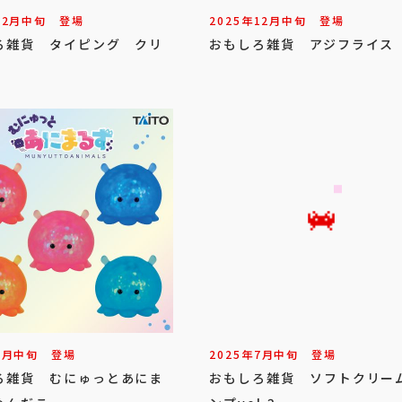
12
月
中旬
登場
2025年
12
月
中旬
登場
ろ雑貨 タイピング クリ
おもしろ雑貨 アジフライス
7
月
中旬
登場
2025年
7
月
中旬
登場
ろ雑貨 むにゅっとあにま
おもしろ雑貨 ソフトクリー