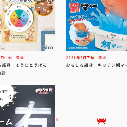
6
月
中旬
登場
2026年
4
月
下旬
登場
ろ雑貨 そうじとうばん
おもしろ雑貨 キッチン鯛マ
時計