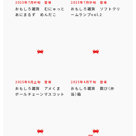
2025年
7
月
中旬
登場
2025年
7
月
中旬
登場
おもしろ雑貨 むにゅっと
おもしろ雑貨 ソフトクリ
あにまるず めんだこ
ームランプvol.2
2025年
6
月
上旬
登場
2025年
4
月
下旬
登場
おもしろ雑貨 アメくま
おもしろ雑貨 跳び（弁
ボールチェーンマスコット
当）箱