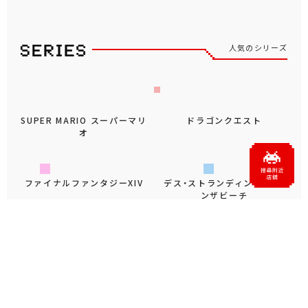
人気のシリーズ
SUPER MARIO スーパーマリ
ドラゴンクエスト
オ
ファイナルファンタジーXIV
デス・ストランディング２ オ
ンザビーチ
遊☆戯☆王デュエルモンスタ
忍たま乱太郎
ーズ
パペットスンスン
ムーミン