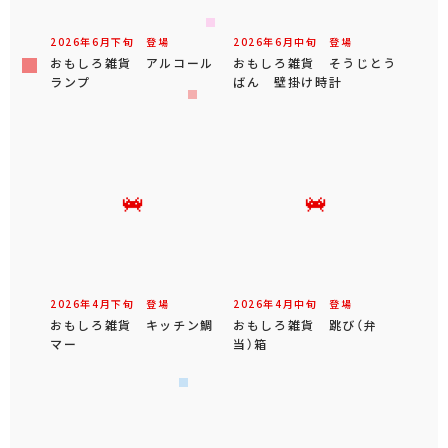
2026年
6
月
下旬
登場
2026年
6
月
中旬
登場
おもしろ雑貨 アルコール
おもしろ雑貨 そうじとう
ランプ
ばん 壁掛け時計
2026年
4
月
下旬
登場
2026年
4
月
中旬
登場
おもしろ雑貨 キッチン鯛
おもしろ雑貨 跳び（弁
マー
当）箱