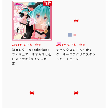
2026年
7
月
下旬
登場
2026年
7
月
下旬
登場
初音ミク Wonderland
チャックスＧＰ×初音ミ
フィギュア オオカミと七
ク オーロラクリアスタン
匹の子ヤギ（タイクレ限
ドキーチェーン
定）