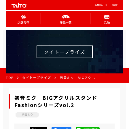
有關TAITO
語言
店舖搜尋
產品一覽
活動
タイトープライズ
TOP
タイトープライズ
初音ミク BIGアク...
初音ミク BIGアクリルスタンド
Fashionシリーズvol.2
初音ミク