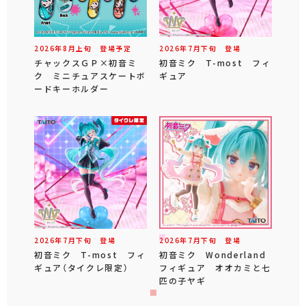
2026年
8
月
上旬
登場予定
2026年
7
月
下旬
登場
チャックスＧＰ×初音ミ
初音ミク T-most フィ
ク ミニチュアスケートボ
ギュア
ードキーホルダー
2026年
7
月
下旬
登場
2026年
7
月
下旬
登場
初音ミク T-most フィ
初音ミク Wonderland
ギュア（タイクレ限定）
フィギュア オオカミと七
匹の子ヤギ