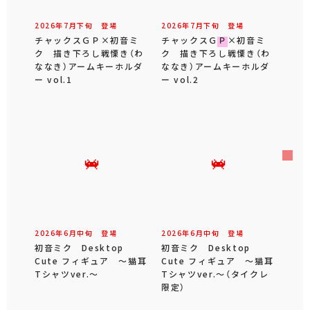
2026年
7
月
下旬
登場
2026年
7
月
下旬
登場
チャックスＧＰ×初音ミ
チャックスＧＰ×初音ミ
ク 描き下ろし戦慄き（わ
ク 描き下ろし戦慄き（わ
ななき）アームキーホルダ
ななき）アームキーホルダ
ー vol.1
ー vol.2
2026年
6
月
中旬
登場
2026年
6
月
中旬
登場
初音ミク Desktop
初音ミク Desktop
Cute フィギュア ～猫耳
Cute フィギュア ～猫耳
Tシャツver.～
Tシャツver.～（タイクレ
限定）