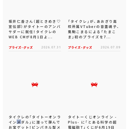
坂井仁香さん（超ときめき♡
「タイクレ」が、あおぎり高
宣伝部）がタイトーのアンバ
校所属VTuberの音霊魂子、
サダーに就任！タイクレの
栗駒こまるによる「たまこ
WEB CMが8月1日よ...
ま」初のプライズを7...
プライズ・グッズ
2026.07.31
プライズ・グッズ
2026.07.09
タイクレの「タイトーオンラ
タイトーくじオンライン -
インメダル」に潜って弾んで
Plus- に「とある科学の超
お宝ゲット！ピンパネル型メ
電磁砲T」くじが6月19日