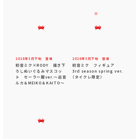
2026年
5
月
下旬
登場
2026年
5
月
下旬
登場
初音ミク×RODY 描き下
初音ミク フィギュア
ろしぬいぐるみマスコッ
3rd season spring ver.
ト セーラー服ver.～巡音
（タイクレ限定）
ルカ＆MEIKO＆KAITO～