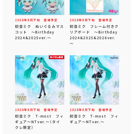
2026年
8
月
下旬
登場予定
2026年
8
月
下旬
登場予定
初音ミク ぬいぐるみマス
初音ミク フレーム付きク
コット ～Birthday
リアボード ～Birthday
2024&2025ver.～
2024&2025&2026ver.
～
2026年
8
月
下旬
登場予定
2026年
8
月
下旬
登場予定
初音ミク T-most フィ
初音ミク T-most フィ
ギュア～NTver.～（タイ
ギュア～NTver.～
クレ限定）