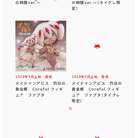
の時間ver.～
の時間ver.～（タイクレ限
定）
2026年
3
月
上旬
登場
2026年
3
月
上旬
登場
メイドインアビス 烈日の
メイドインアビス 烈日の
黄金郷 Coreful フィギ
黄金郷 Coreful フィギ
ュア ファプタ
ュア ファプタ（タイクレ
限定）