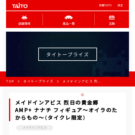
有關TAITO
語言
店舖搜尋
產品一覽
活動
タイトープライズ
TOP
タイトープライズ
メイドインアビス 烈...
メイドインアビス 烈日の黄金郷
AMP+ ナナチ フィギュア～オイラのた
からもの～（タイクレ限定）
メイドインアビス