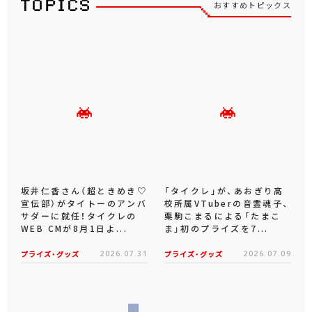
おすすめトピックス
坂井仁香さん（超ときめき♡
「タイクレ」が、あおぎり高
宣伝部）がタイトーのアンバ
校所属VTuberの音霊魂子、
サダーに就任！タイクレの
栗駒こまるによる「たまこ
WEB CMが8月1日よ...
ま」初のプライズを7...
プライズ・グッズ
2026.07.31
プライズ・グッズ
2026.07.09