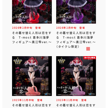
2026年
2
月
中旬
登場
2026年
2
月
中旬
登場
その着せ替え人形は恋をす
その着せ替え人形は恋をす
る T-most 喜多川海夢
る T-most 喜多川海夢
フィギュア～黒江雫ver.～
フィギュア～黒江雫ver.～
（タイクレ限定）
2025年
11
月
中旬
登場
2025年
11
月
中旬
登場
その着せ替え人形は恋をす
その着せ替え人形は恋をす