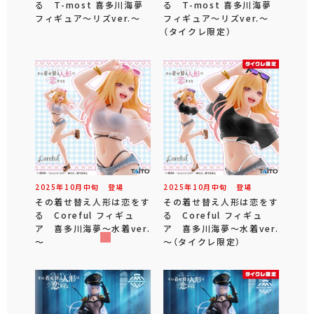
る T-most 喜多川海夢
る T-most 喜多川海夢
フィギュア～リズver.～
フィギュア～リズver.～
（タイクレ限定）
2025年
10
月
中旬
登場
2025年
10
月
中旬
登場
その着せ替え人形は恋をす
その着せ替え人形は恋をす
る Coreful フィギュ
る Coreful フィギュ
ア 喜多川海夢～水着ver.
ア 喜多川海夢～水着ver.
～
～（タイクレ限定）