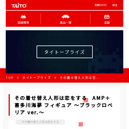
有關TAITO
語言
店舖搜尋
產品一覽
活動
タイトープライズ
TOP
タイトープライズ
その着せ替え人形は恋...
その着せ替え人形は恋をする AMP＋
喜多川海夢 フィギュア ～ブラックロベ
リア ver.～
その着せ替え人形は恋をする