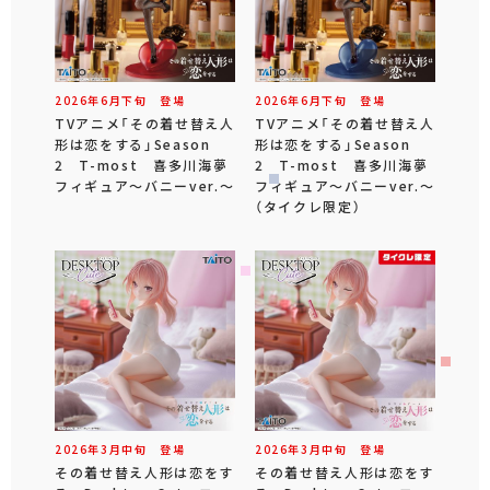
2026年
6
月
下旬
登場
2026年
6
月
下旬
登場
TVアニメ「その着せ替え人
TVアニメ「その着せ替え人
形は恋をする」Season
形は恋をする」Season
2 T-most 喜多川海夢
2 T-most 喜多川海夢
フィギュア～バニーver.～
フィギュア～バニーver.～
（タイクレ限定）
2026年
3
月
中旬
登場
2026年
3
月
中旬
登場
その着せ替え人形は恋をす
その着せ替え人形は恋をす