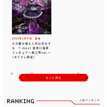
2025年
3
月
下旬
登場
その着せ替え人形は恋をす
る T-most 喜多川海夢
フィギュア～黒江雫ver.～
（タイクレ限定）
もっと見る
人気ランキング