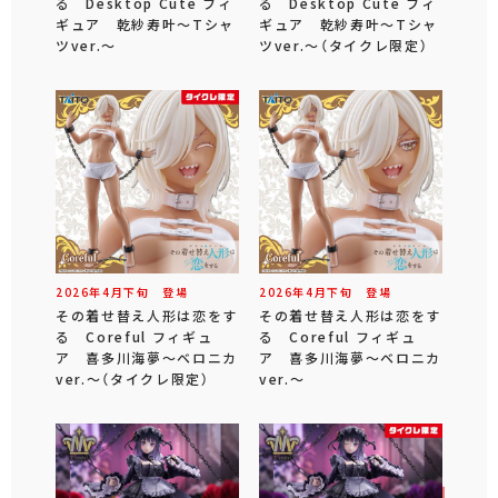
る Desktop Cute フィ
る Desktop Cute フィ
ギュア 乾紗寿叶～Tシャ
ギュア 乾紗寿叶～Tシャ
ツver.～
ツver.～（タイクレ限定）
2026年
4
月
下旬
登場
2026年
4
月
下旬
登場
その着せ替え人形は恋をす
その着せ替え人形は恋をす
る Coreful フィギュ
る Coreful フィギュ
ア 喜多川海夢～ベロニカ
ア 喜多川海夢～ベロニカ
ver.～（タイクレ限定）
ver.～