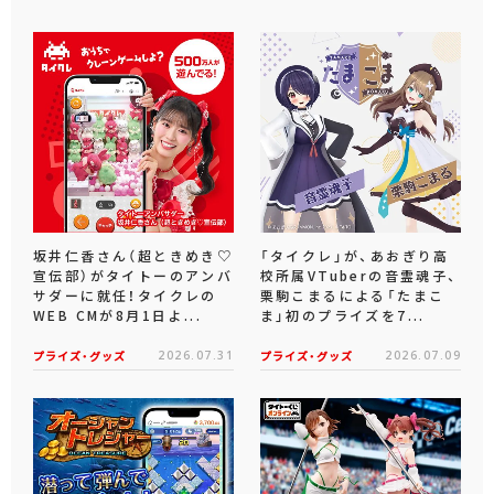
坂井仁香さん（超ときめき♡
「タイクレ」が、あおぎり高
宣伝部）がタイトーのアンバ
校所属VTuberの音霊魂子、
サダーに就任！タイクレの
栗駒こまるによる「たまこ
WEB CMが8月1日よ...
ま」初のプライズを7...
プライズ・グッズ
2026.07.31
プライズ・グッズ
2026.07.09