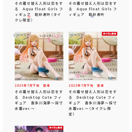
その着せ替え人形は恋をす
その着せ替え人形は恋をす
る Aqua Float Girls フ
る Aqua Float Girls フ
ィギュア 乾紗寿叶（タイ
ィギュア 乾紗寿叶
クレ限定）
2025年
7
月
下旬
登場
2025年
7
月
下旬
登場
その着せ替え人形は恋をす
その着せ替え人形は恋をす
る Desktop Cute フィ
る Desktop Cute フィ
ギュア 喜多川海夢～採寸
ギュア 喜多川海夢～採寸
水着ver.～
水着ver.～（タイクレ限
定）