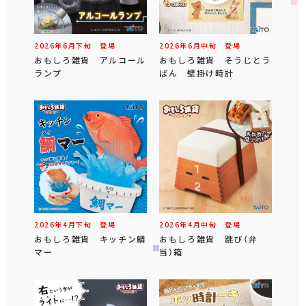
2026年
6
月
下旬
登場
2026年
6
月
中旬
登場
おもしろ雑貨 アルコール
おもしろ雑貨 そうじとう
ランプ
ばん 壁掛け時計
2026年
4
月
下旬
登場
2026年
4
月
中旬
登場
おもしろ雑貨 キッチン鯛
おもしろ雑貨 跳び（弁
マー
当）箱