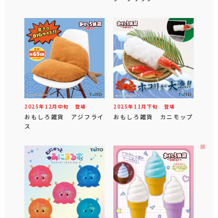
2025年
12
月
中旬
登場
2025年
11
月
下旬
登場
おもしろ雑貨 アジフライ
おもしろ雑貨 カニモップ
ス