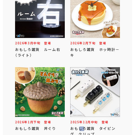
2026年
3
月
中旬
登場
2026年
2
月
下旬
登場
おもしろ雑貨 ルーム右
おもしろ雑貨 ホッ時計－
（ライト）
キ
2026年
1
月
下旬
登場
2025年
12
月
中旬
登場
おもしろ雑貨 丼ぐり
おもしろ雑貨 タイピン
グ クリップ