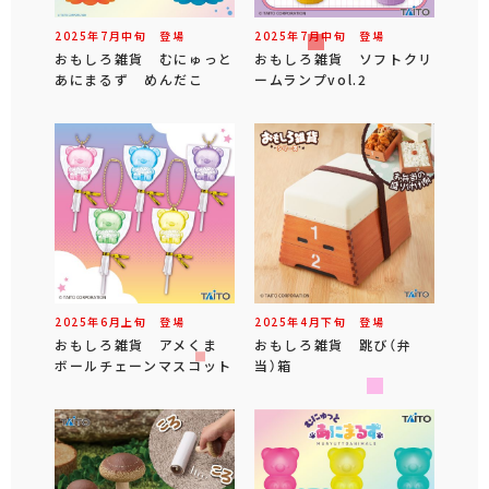
2025年
7
月
中旬
登場
2025年
7
月
中旬
登場
おもしろ雑貨 むにゅっと
おもしろ雑貨 ソフトクリ
あにまるず めんだこ
ームランプvol.2
2025年
6
月
上旬
登場
2025年
4
月
下旬
登場
おもしろ雑貨 アメくま
おもしろ雑貨 跳び（弁
ボールチェーンマスコット
当）箱