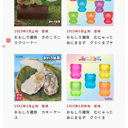
2025年
3
月
上旬
登場
2025年
3
月
上旬
登場
おもしろ雑貨 きのころこ
おもしろ雑貨 むにゅっと
ろクリーナー
あにまるず グミくまプチ
2025年
2
月
上旬
登場
2025年
1
月
中旬
登場
おもしろ雑貨 カキーケー
おもしろ雑貨 むにゅっと
ス
あにまるず グミくま