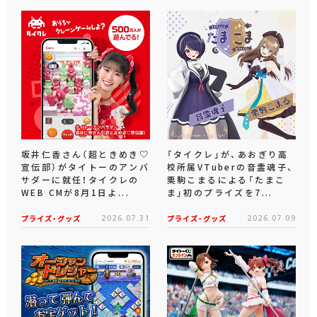
坂井仁香さん（超ときめき♡
「タイクレ」が、あおぎり高
宣伝部）がタイトーのアンバ
校所属VTuberの音霊魂子、
サダーに就任！タイクレの
栗駒こまるによる「たまこ
WEB CMが8月1日よ...
ま」初のプライズを7...
プライズ・グッズ
2026.07.31
プライズ・グッズ
2026.07.09